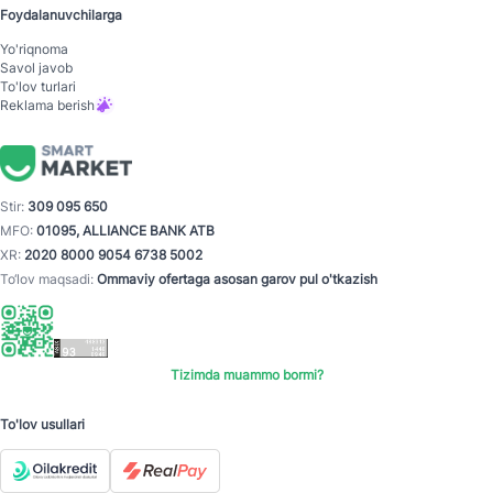
Foydalanuvchilarga
Yo'riqnoma
Savol javob
To'lov turlari
Reklama berish
Stir:
309 095 650
MFO:
01095, ALLIANCE BANK ATB
XR:
2020 8000 9054 6738 5002
To‘lov maqsadi:
Ommaviy ofertaga asosan garov pul o'tkazish
Tizimda muammo bormi?
To'lov usullari