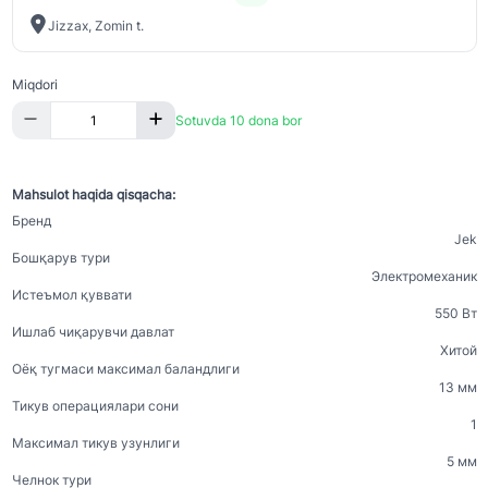
Jizzax, Zomin t.
Miqdori
Sotuvda 10 dona bor
Mahsulot haqida qisqacha:
Бренд
Jek
Бошқарув тури
Электромеханик
Истеъмол қуввати
550 Вт
Ишлаб чиқарувчи давлат
Хитой
Оёқ тугмаси максимал баландлиги
13 мм
Тикув операциялари сони
1
Максимал тикув узунлиги
5 мм
Челнок тури