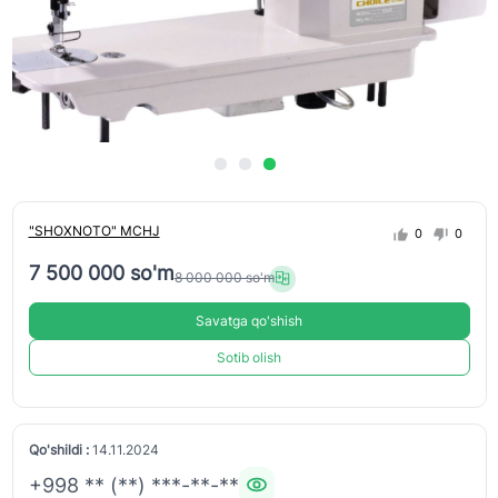
"SHOXNOTO" MCHJ
0
0
7 500 000 so'm
8 000 000 so'm
Savatga qo'shish
Sotib olish
Qo'shildi :
14.11.2024
+998 ** (**) ***-**-**