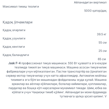
Айланадиган вертикал
Максимал тикиш тезлиги
5000 қатор/дақ
Қадоқ ўлчамлари
Қадоқ оғирлиги
39.5 кг
Қадоқ узунлиги
55 см
Қадоқ кенглиги
25 см
Қадоқ баландлиги
65 см
Jask
F-4
профессионал тикув машинаси. 550 Вт қувватга эга юқори
тезликда тикилган тикув машинаси. Машина асосан тикувчилик
фабрикалари учун мўлжалланган. Пастки транспортёр ва ўрнатилган
сервер мотор тикувчилар учун катта афзалликдир. Автоматик мойлаш
тизимига эга бўлган машинадан фойдаланиш жуда қулай. Машина
эркаклар ва аёллар кўйлаклари, болалар кийимлари, қопламалар,
пардалар ва бошқа кўп нарсаларни мукаммал тикади. Шим, юбка ва
кўйлаги учун Чақмоқи тикиб қўйинг. Айланадиган моки ёрдамида
тугмачага ҳалқа ҳосил қилинг. V