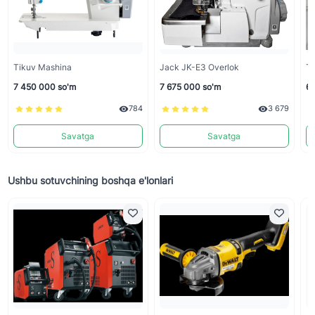
Tikuv Mashina
Jack JK-E3 Overlok
Т
7 450 000 so'm
7 675 000 so'm
6 
784
3 679
Savatga
Savatga
Ushbu sotuvchining boshqa e'lonlari