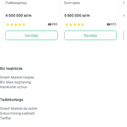
Пайвандлаш
Болгарка
Б
4 000 000 so'm
5 500 000 so'm
4 
986
955
Savatga
Savatga
Biz haqimizda
Smart-Mаrket haqida
Biz bilan bog'laning
Hamkorlar uchun
Tadbirkorlarga
Smart-Mаrket da sotish
Sotuvchining kabineti
Tariflar