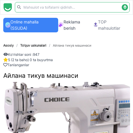
Online mahalla
Reklama
TOP
(SSUDA)
berish
mahsulotlar
Asosiy
/
To‘quv uskunalari
/
Айлана тикув машинаси
Ko'rishlar soni :
947
5 (2 ta baho) 0 ta buyurtma
Tanlanganlar
Айлана тикув машинаси