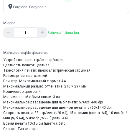
Farg'ona, Farg'ona t.
Miqdori
Sotuvda 1 dona bor
Mahsulot haqida qisqacha:
Устройство: принтер/сканер/копир
Цветность печати: цветная
Технология печати: пьезоэлектрическая струйная
Размещение: настольный
Принтер: Максимальный формат A4
Максимальный размер отпечатка: 210 × 297 мм
Количество цветов: 4
Минимальный объем капли: 3 пл
Максимальное разрешение для ч/б печати: 5760x1440 dpi
Максимальное разрешение для цветной печати: 5760x1440 dpi
Скорость печати: 33 стр/мин (ч/б А4), 15 стр/мин (цветн. А4), 10 изобр./
мин (ч/б А4), 5 изобр./мин (цветн. А4)
Время печати 10x15 см (цветн.): 69 с
Сканер: Тип сканера