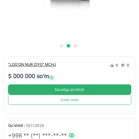
"LOG'ON NUR ZIYO" MCHJ
0
0
5 000 000 so'm
Savatga qo'shish
Sotib olish
Qo'shildi :
19.11.2024
+998 ** (**) ***-**-**