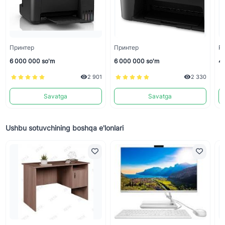
Принтер
Принтер
P
6 000 000 so'm
6 000 000 so'm
4 
2 901
2 330
Savatga
Savatga
Ushbu sotuvchining boshqa e'lonlari