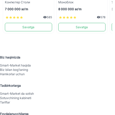
Конпютер Столи
Моноблок
Уз
7 000 000 so'm
8 000 000 so'm
30
585
578
Savatga
Savatga
Biz haqimizda
Smart-Mаrket haqida
Biz bilan bog'laning
Hamkorlar uchun
Tadbirkorlarga
Smart-Mаrket da sotish
Sotuvchining kabineti
Tariflar
Foydalanuvchilarga