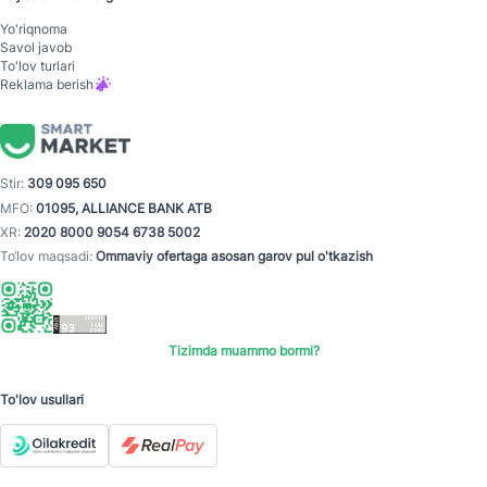
Yo'riqnoma
Savol javob
To'lov turlari
Reklama berish
Stir:
309 095 650
MFO:
01095, ALLIANCE BANK ATB
XR:
2020 8000 9054 6738 5002
To‘lov maqsadi:
Ommaviy ofertaga asosan garov pul o'tkazish
Tizimda muammo bormi?
To'lov usullari