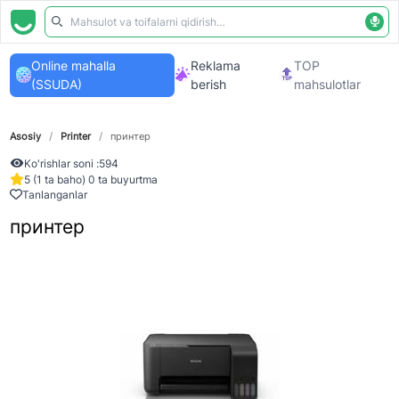
Online mahalla
Reklama
TOP
(SSUDA)
berish
mahsulotlar
Asosiy
/
Printer
/
принтер
Ko'rishlar soni :
594
5 (1 ta baho) 0 ta buyurtma
Tanlanganlar
принтер