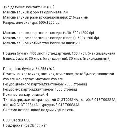
Тип датчика: контактный (CIS)
Максимальный формат оригинала: A4
Максимальный размер сканирования: 216x297 мм
Разрешение сканера: 600x1200 dpi
Максимальное разрешение копира (ч/б): 600x1200 dpi
Максимальное разрешение копира (цветн.): 600x1200 dpi
Максимальное количество копий за цикл: 20
Подача бумаги: 100 лист. (стандартная), 100 лист. (максимальная)
Вывод бумаги: 30 лист. (стандартный), 30 лист. (максимальный)
Плотность бумаги: 64-256 г/м2
Печать на: карточках, пленках, этикетках, фотобумаге, глянцевой
бумаге, конвертах, матовой бумаге
Ресурс цветного картриджа/тонера: 7500 страниц
Ресурс ч/б картриджа/тонера: 4500 страниц
Количество картриджей: 4
Тип картриджа/тонера: черный C13T00S14A, голубой C13T00S24A,
желтый C13T00S44A, пурпурный C13T00S34A
Система непрерывной подачи чернил:есть
USB: Версия USB
Поддержка PostScript: нет