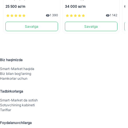
25 500 so'm
34 000 so'm
60
1 390
1 142
Savatga
Savatga
Biz haqimizda
Smart-Mаrket haqida
Biz bilan bog'laning
Hamkorlar uchun
Tadbirkorlarga
Smart-Mаrket da sotish
Sotuvchining kabineti
Tariflar
Foydalanuvchilarga