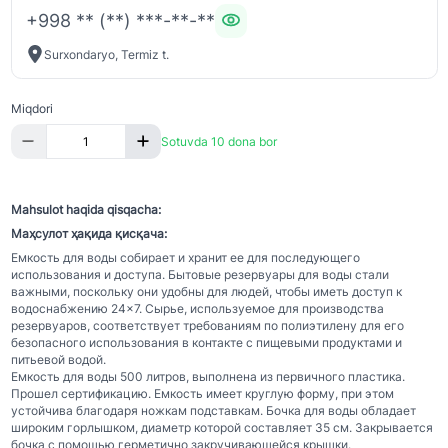
+998 ** (**) ***-**-**
Surxondaryo, Termiz t.
Miqdori
Sotuvda 10 dona bor
Mahsulot haqida qisqacha:
Маҳсулот ҳақида қисқача:
Емкость для воды собирает и хранит ее для последующего
использования и доступа. Бытовые резервуары для воды стали
важными, поскольку они удобны для людей, чтобы иметь доступ к
водоснабжению 24×7. Сырье, используемое для производства
резервуаров, соответствует требованиям по полиэтилену для его
безопасного использования в контакте с пищевыми продуктами и
питьевой водой.
Емкость для воды 500 литров, выполнена из первичного пластика.
Прошел сертификацию. Емкость имеет круглую форму, при этом
устойчива благодаря ножкам подставкам. Бочка для воды обладает
широким горлышком, диаметр которой составляет 35 см. Закрывается
бочка с помощью герметично закручивающейся крышки.