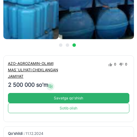
AZO-AGROZAMIN-OLAMI
0
0
MAS`ULIYATI CHEKLANGAN
JAMIYAT
2 500 000 so'm
Savatga qo'shish
Sotib olish
Qo'shildi :
11.12.2024