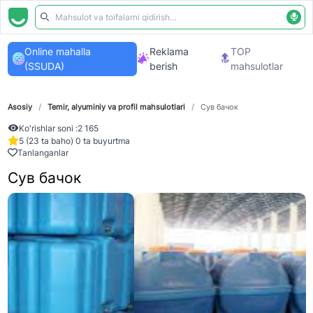
Online mahalla
Reklama
TOP
(SSUDA)
berish
mahsulotlar
Asosiy
/
Temir, alyuminiy va profil mahsulotlari
/
Сув бачок
Ko'rishlar soni :
2 165
5 (23 ta baho) 0 ta buyurtma
Tanlanganlar
Сув бачок