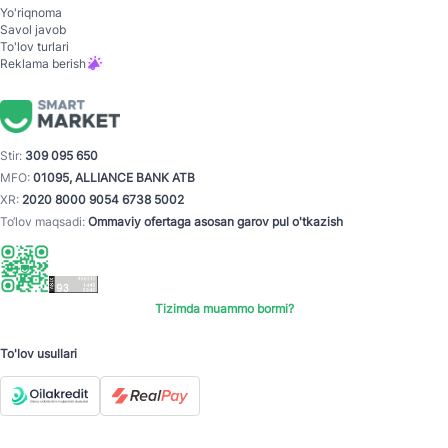
Yo'riqnoma
Savol javob
To'lov turlari
Reklama berish
Stir:
309 095 650
MFO:
01095, ALLIANCE BANK ATB
XR:
2020 8000 9054 6738 5002
To‘lov maqsadi:
Ommaviy ofertaga asosan garov pul o'tkazish
Tizimda muammo bormi?
To'lov usullari