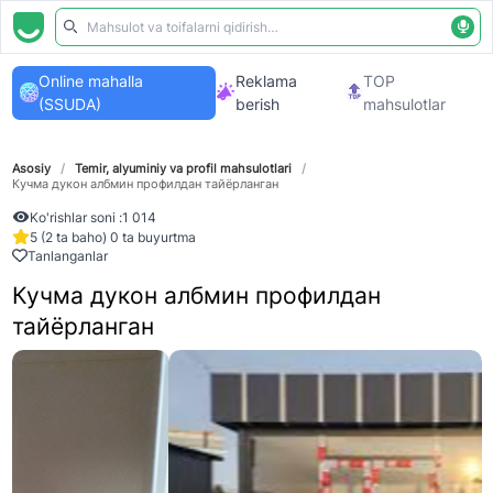
Online mahalla
Reklama
TOP
(SSUDA)
berish
mahsulotlar
Asosiy
/
Temir, alyuminiy va profil mahsulotlari
/
Кучма дукон албмин профилдан тайёрланган
Ko'rishlar soni :
1 014
5 (2 ta baho) 0 ta buyurtma
Tanlanganlar
Кучма дукон албмин профилдан
тайёрланган