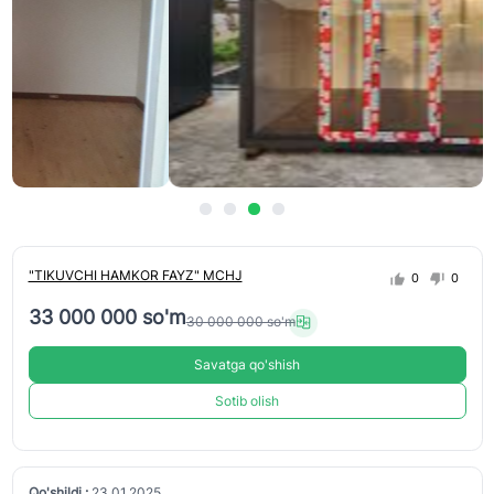
"TIKUVCHI HAMKOR FAYZ" MCHJ
0
0
33 000 000 so'm
30 000 000 so'm
Savatga qo'shish
Sotib olish
Qo'shildi :
23.01.2025