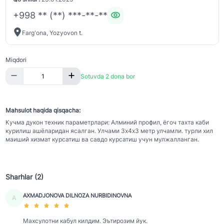
+998 ** (**) ***-**-**
Farg'ona, Yozyovon t.
Miqdori
Sotuvda 2 dona bor
Mahsulot haqida qisqacha:
Кучма дукон техник параметрлари: Алминий профил, ёгоч тахта каби
курилиш ашёларидан ясалган. Улчами 3х4х3 метр улчамли. турли хил
маиший хизмат курсатиш ва савдо курсатиш учун мулжалланган.
Sharhlar (2)
AXMADJONOVA DILNOZA NURBIDINOVNA
A
Махсулотни кабул килдим. Эътирозим йук.