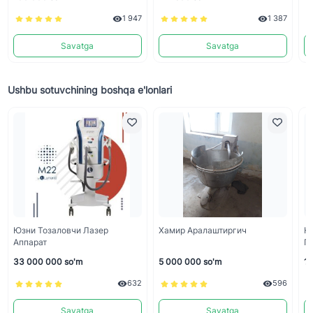
1 947
1 387
Savatga
Savatga
Ushbu sotuvchining boshqa e'lonlari
Юзни Тозаловчи Лазер
Хамир Аралаштиргич
Н
Аппарат
П
33 000 000 so'm
5 000 000 so'm
15
632
596
Savatga
Savatga