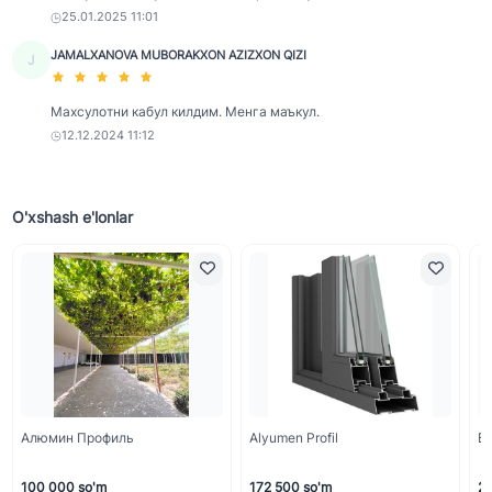
25.01.2025 11:01
JAMALXANOVA MUBORAKXON AZIZXON QIZI
J
Махсулотни кабул килдим. Менга маъкул.
12.12.2024 11:12
O'xshash e'lonlar
Алюмин Профиль
Alyumen Profil
Бо
100 000 so'm
172 500 so'm
2 