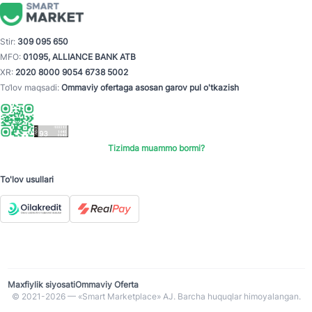
Stir:
309 095 650
MFO:
01095, ALLIANCE BANK ATB
XR:
2020 8000 9054 6738 5002
To‘lov maqsadi:
Ommaviy ofertaga asosan garov pul o'tkazish
Tizimda muammo bormi?
To'lov usullari
Maxfiylik siyosati
Ommaviy Oferta
© 2021-2026 — «Smart Marketplace» AJ. Barcha huquqlar himoyalangan.