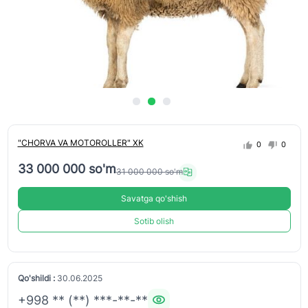
"CHORVA VA MOTOROLLER" XK
0
0
33 000 000 so'm
31 000 000 so'm
Savatga qo'shish
Sotib olish
Qo'shildi :
30.06.2025
+998 ** (**) ***-**-**