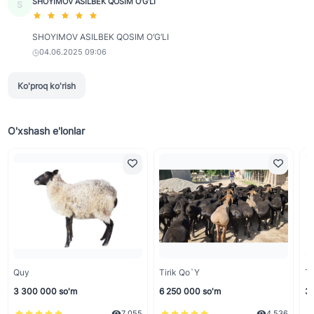
SHOYIMOV ASILBEK QOSIM O‘G‘LI
S
SHOYIMOV ASILBEK QOSIM O‘G‘LI
04.06.2025 09:06
Ko'proq ko'rish
O'xshash e'lonlar
Quy
Tirik Qo`y
Ti
3 300 000 so'm
6 250 000 so'm
3 
7 055
4 536