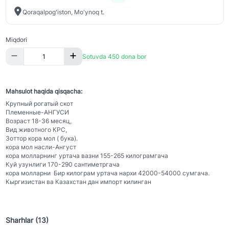
Qoraqalpogʻiston, Mo'ynoq t.
Miqdori
Sotuvda 450 dona bor
Mahsulot haqida qisqacha:
Крупный рогатый скот
Племенные-АНГУСИ
Возраст 18-36 месяц,
Вид животного КРС,
Зоттор кора мол ( бука).
кора мол насли-Ангуст
кора молларнинг уртача вазни 155-265 килограмгача
Куй узунлиги 170-290 сантиметргача
кора молларни Бир килограм уртача нархи 42000-54000 сумгача.
Кыргизистан ва Казахстан дан импорт килинган
Sharhlar (13)