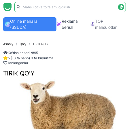
Online mahalla
Reklama
TOP
(SSUDA)
berish
mahsulotlar
Asosiy
/
Qo'y
/
TIRIK QO'Y
Ko'rishlar soni :
895
5 (13 ta baho) 0 ta buyurtma
Tanlanganlar
TIRIK QO'Y