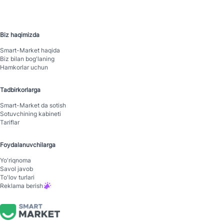
Biz haqimizda
Smart-Mаrket haqida
Biz bilan bog'laning
Hamkorlar uchun
Tadbirkorlarga
Smart-Mаrket da sotish
Sotuvchining kabineti
Tariflar
Foydalanuvchilarga
Yo'riqnoma
Savol javob
To'lov turlari
Reklama berish