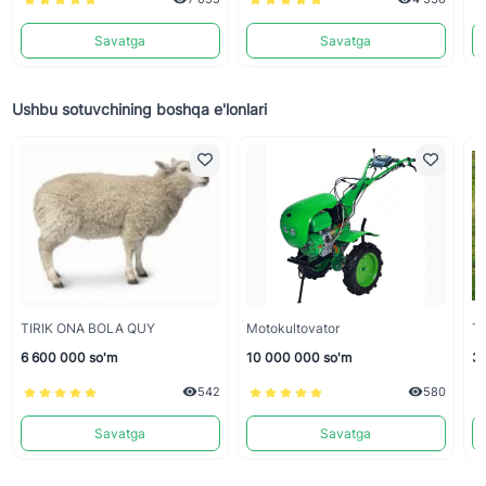
Savatga
Savatga
Ushbu sotuvchining boshqa e'lonlari
TIRIK ONA BOLA QUY
Motokultovator
TI
6 600 000 so'm
10 000 000 so'm
33
542
580
Savatga
Savatga