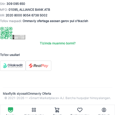
Stir:
309 095 650
MFO:
01095, ALLIANCE BANK ATB
XR:
2020 8000 9054 6738 5002
To‘lov maqsadi:
Ommaviy ofertaga asosan garov pul o'tkazish
Tizimda muammo bormi?
To'lov usullari
Maxfiylik siyosati
Ommaviy Oferta
© 2021-2026 — «Smart Marketplace» AJ. Barcha huquqlar himoyalangan.