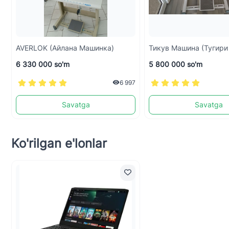
AVERLOK (Айлана Машинка)
Тикув Машина (тугири 
6 330 000 so'm
5 800 000 so'm
6 997
Savatga
Savatga
Ko'rilgan e'lonlar