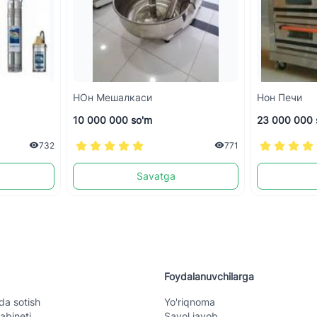
НОн Мешалкаси
Нон Печи
10 000 000 so'm
23 000 000 
732
771
Savatga
Foydalanuvchilarga
da sotish
Yo'riqnoma
abineti
Savol javob