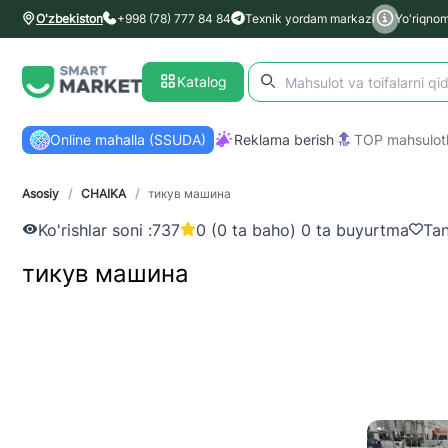
O'zbekiston
+998 (78) 777 84 84
Texnik yordam markazi
Yo'riqno
Katalog
Online mahalla (SSUDA)
Reklama berish
TOP mahsulotl
Asosiy
/
CHAIKA
/
тикув машина
Ko'rishlar soni :
737
0 (0 ta baho) 0 ta buyurtma
Tan
тикув машина