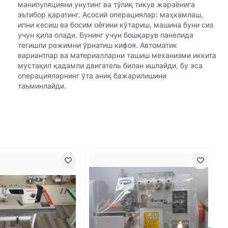
манипуляцияни унутинг ва тўлиқ тикув жараёнига
эътибор қаратинг. Асосий операциялар: маҳкамлаш,
ипни кесиш ва босим оёғини кўтариш, машина буни сиз
учун қила олади. Бунинг учун бошқарув панелида
тегишли режимни ўрнатиш кифоя. Автоматик
вариантлар ва материалларни ташиш механизми иккита
мустақил қадамли двигатель билан ишлайди, бу эса
операцияларнинг ўта аниқ бажарилишини
таъминлайди.