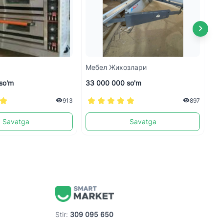
Мебел Жихозлари
М
so'm
33 000 000 so'm
3
913
897
Savatga
Savatga
Stir:
309 095 650