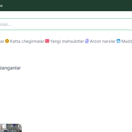
ma
ar
Katta chegirmalar
Yangi mahsulotlar
Arzon narxlar
Mudda
langanlar