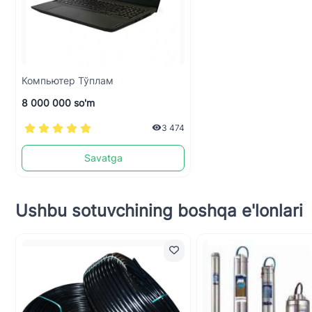
Компьютер Тўплам
8 000 000 so'm
3 474
Savatga
Ushbu sotuvchining boshqa e'lonlari