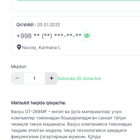
Qo'shildi :
20.01.2025
+998 ** (**) ***-**-**
Navoiy, Karmana t.
Miqdori
Sotuvda 20 dona bor
Mahsulot haqida qisqacha:
Baoyu GT-288MF – енгил ва ўрта материаллар учун
компьютер томонидан бошқариладиган саноат тўғри
чизиқли тикув машинаси. Baoyu компанияси томонидан
тақдим этилган модель тикув технологияси ҳақидаги
фикрингизни ўзгартириши мумкин. Қўлда