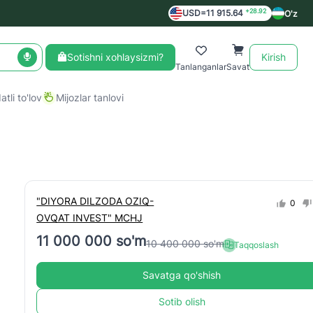
+28.92
USD=11 915.64
O'z
Sotishni xohlaysizmi?
Kirish
Tanlanganlar
Savat
tli to'lov
Mijozlar tanlovi
"DIYORA DILZODA OZIQ-
0
OVQAT INVEST" MCHJ
11 000 000 so'm
10 400 000 so'm
Taqqoslash
Savatga qo'shish
Sotib olish