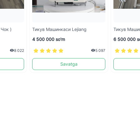
Чок )
Тикув Машинкаси Lejiang
Тикув Машин
4 500 000 so'm
6 500 000 s
8 022
5 097
Savatga