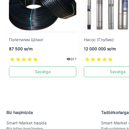
Полетилин Шланг
Насос (глубин)
87 500 so'm
12 000 000 so'm
917
Savatga
Savatga
Biz haqimizda
Tadbirkorlarga
Smart-Mаrket haqida
Smart-Mаrket 
Biz bilan bog'laning
Sotuvchining k