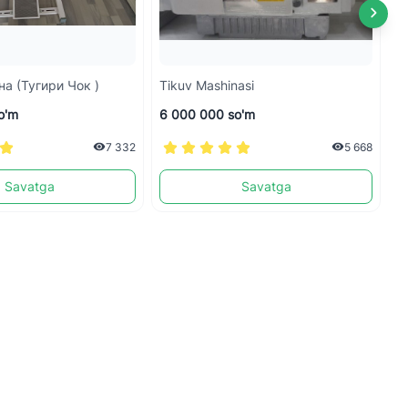
а (тугири Чок )
Tikuv Mashinasi
T
o'm
6 000 000 so'm
5
7 332
5 668
Savatga
Savatga