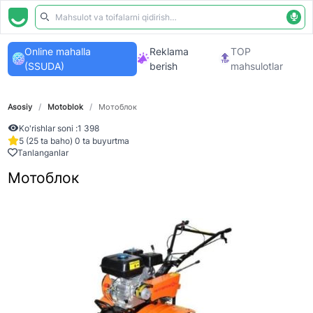
Online mahalla
Reklama
TOP
(SSUDA)
berish
mahsulotlar
Asosiy
/
Motoblok
/
Мотоблок
Ko'rishlar soni :
1 398
5 (25 ta baho) 0 ta buyurtma
Tanlanganlar
Мотоблок