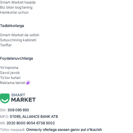
Smart-Mаrket haqida
Biz bilan bog'laning
Hamkorlar uchun
Tadbirkorlarga
Smart-Mаrket da sotish
Sotuvchining kabineti
Tariflar
Foydalanuvchilarga
Yo'riqnoma
Savol javob
To'lov turlari
Reklama berish
Stir:
309 095 650
MFO:
01095, ALLIANCE BANK ATB
XR:
2020 8000 9054 6738 5002
To‘lov maqsadi:
Ommaviy ofertaga asosan garov pul o'tkazish