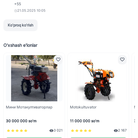
+55
21.05.2025 10:05
Ko'proq ko'rish
O'xshash e'lonlar
Мини Мотакултиваторлар
Motokultuvator
М
30 000 000 so'm
11 000 000 so'm
33
3 021
2 167