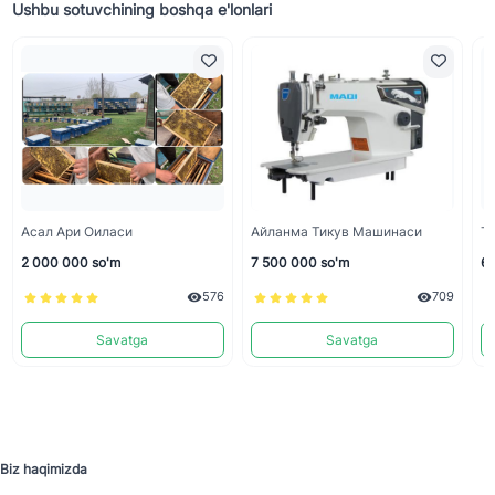
Ushbu sotuvchining boshqa e'lonlari
Асал Ари Оиласи
Айланма Тикув Машинаси
Т
2 000 000 so'm
7 500 000 so'm
6 
576
709
Savatga
Savatga
Biz haqimizda