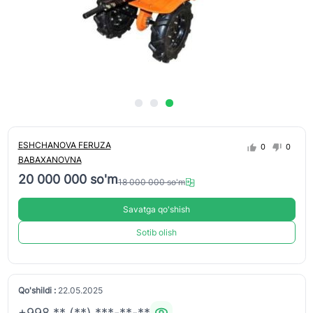
ESHCHANOVA FERUZA
0
0
BABAXANOVNA
20 000 000 so'm
18 000 000 so'm
Savatga qo'shish
Sotib olish
Qo'shildi :
22.05.2025
+998 ** (**) ***-**-**