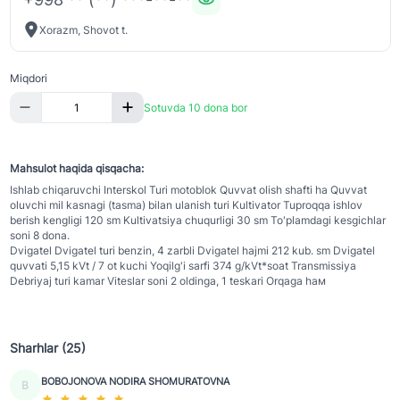
Xorazm, Shovot t.
Miqdori
Sotuvda 10 dona bor
Mahsulot haqida qisqacha:
Ishlab chiqaruvchi Interskol Turi motoblok Quvvat olish shafti ha Quvvat
oluvchi mil kasnagi (tasma) bilan ulanish turi Kultivator Tuproqqa ishlov
berish kengligi 120 sm Kultivatsiya chuqurligi 30 sm To'plamdagi kesgichlar
soni 8 dona.
Dvigatel Dvigatel turi benzin, 4 zarbli Dvigatel hajmi 212 kub. sm Dvigatel
quvvati 5,15 kVt / 7 ot kuchi Yoqilg'i sarfi 374 g/kVt*soat Transmissiya
Debriyaj turi kamar Viteslar soni 2 oldinga, 1 teskari Orqaga haм
Sharhlar (25)
BOBOJONOVA NODIRA SHOMURATOVNA
B