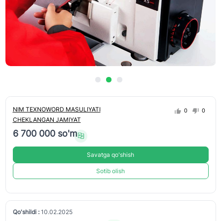
NIM TEXNOWORD MASULIYATI
0
0
CHEKLANGAN JAMIYAT
6 700 000 so'm
Savatga qo'shish
Sotib olish
Qo'shildi :
10.02.2025