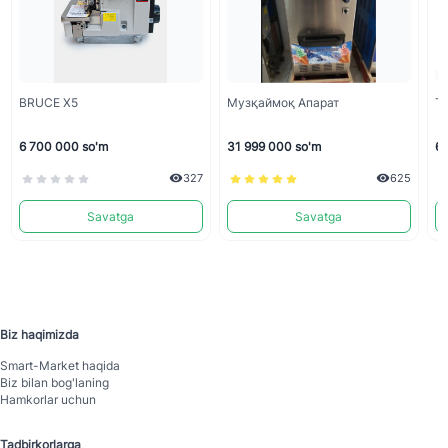
BRUCE X5
Музқаймоқ Апарат
Т
6 700 000 so'm
31 999 000 so'm
6 
327
625
Savatga
Savatga
Biz haqimizda
Smart-Mаrket haqida
Biz bilan bog'laning
Hamkorlar uchun
Tadbirkorlarga