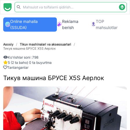
Online mahalla
Reklama
TOP
(SSUDA)
berish
mahsulotlar
Asosiy
/
Tikuv mashinalari va aksessuarlari
/
Тикув машина БРУСЕ Х5S Аерлок
Ko'rishlar soni :
798
5 (2 ta baho) 0 ta buyurtma
Tanlanganlar
Тикув машина БРУСЕ Х5S Аерлок