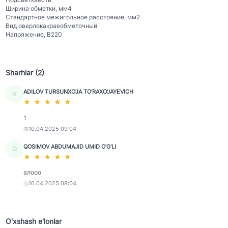
Ширина обметки, мм
4
Стандартное межигольное расстояние, мм
2
Вид оверлока
краеобметочный
Напряжение, В
220
Sharhlar (2)
ADILOV TURSUNXO‘JA TO‘RAXO‘JAYEVICH
A
1
10.04.2025 09:04
QOSIMOV ABDUMAJID UMID O‘G‘LI
Q
алооо
10.04.2025 08:04
O'xshash e'lonlar