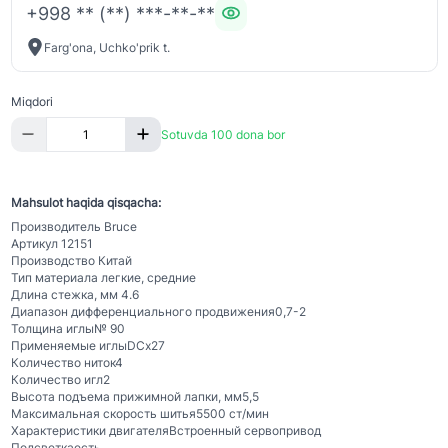
+998 ** (**) ***-**-**
Farg'ona, Uchko'prik t.
Miqdori
Sotuvda 100 dona bor
Mahsulot haqida qisqacha:
Производитель
Bruce
Артикул
12151
Производство
Китай
Тип материала
легкие, средние
Длина стежка, мм
4.6
Диапазон дифференциального продвижения
0,7-2
Толщина иглы
№ 90
Применяемые иглы
DCx27
Количество ниток
4
Количество игл
2
Высота подъема прижимной лапки, мм
5,5
Максимальная скорость шитья
5500 ст/мин
Характеристики двигателя
Встроенный сервопривод
Подсветка
есть