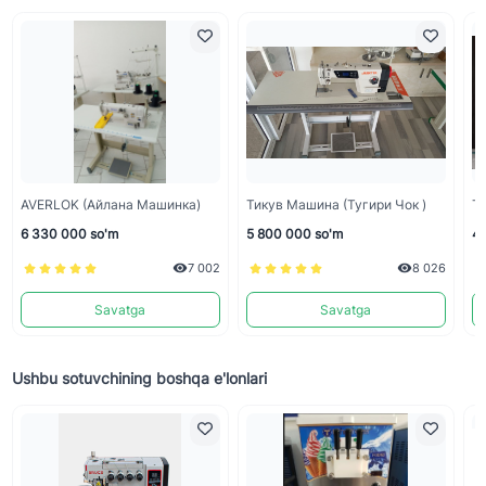
AVERLOK (Айлана Машинка)
Тикув Машина (тугири Чок )
Ти
6 330 000 so'm
5 800 000 so'm
4 
7 002
8 026
Savatga
Savatga
Ushbu sotuvchining boshqa e'lonlari