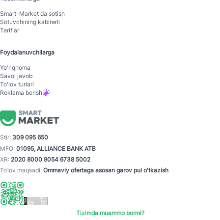
Smart-Mаrket da sotish
Sotuvchining kabineti
Tariflar
Foydalanuvchilarga
Yo'riqnoma
Savol javob
To'lov turlari
Reklama berish
Stir:
309 095 650
MFO:
01095, ALLIANCE BANK ATB
XR:
2020 8000 9054 6738 5002
To‘lov maqsadi:
Ommaviy ofertaga asosan garov pul o'tkazish
Tizimda muammo bormi?