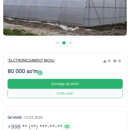
"ELCTRONICSAWDO" MCHJ
0
0
80 000 so'm
Savatga qo'shish
Sotib olish
Qo'shildi :
13.02.2025
+998 ** (**) ***-**-**