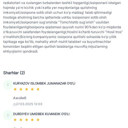
radiatorlari va ruxlangan turbalardan tashkil topganligi;Issiqxonani istalgan
hajmda yaʼni kichik yoki katta yer maydonlariga qurishning
imkoniyati;Issiqxona sotib olish uchun koʼp mablagʼ talab qilinmasligi
hisobiga aholining barcha qatlamida ushbu issiqxonani sotib olish
imkoniyati;Issiqxonani sugʼorishda “Tomchilatib sugʼorish” usulidan
foydalanilganligiIssiqxona qoplamasi quyosh nurini 90%dan koʼp miqdorda
oʼtkazuvchi salafandan foydalanganligi;Hosilni ko’tarib turuvchi “Hosil tros”
oʼrnatilishi;Bizning kompaniyamiz issiqxona qurilishi sohasida ko'p yillik
tajribaga ega bo'lib, mahalliy atrof-muhit talablari va buyurtmachilar
tomonidan taqdim etilgan qurilish talablariga muvofiq mijozlarning
ehtiyojlarini qondiradi.
Sharhlar (2)
KURYAZOV ISLOMBEK JUMANAZAR O‘G‘LI
K
Ажойиб
27.03.2025 12:03
DURDIYEV UMIDBEK KUVANDIK O‘G‘LI
D