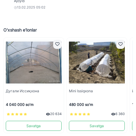
Ajoyib
13.02.2025 05:02
O'xshash e'lonlar
Дугали Иссиқхона
Mini Issiqxona
И
4 040 000 so'm
480 000 so'm
10
20 634
6 360
Savatga
Savatga