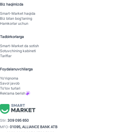
Biz haqimizda
Smart-Mаrket haqida
Biz bilan bog'laning
Hamkorlar uchun
Tadbirkorlarga
Smart-Mаrket da sotish
Sotuvchining kabineti
Tariflar
Foydalanuvchilarga
Yo'riqnoma
Savol javob
To'lov turlari
Reklama berish
Stir:
309 095 650
MFO:
01095, ALLIANCE BANK ATB