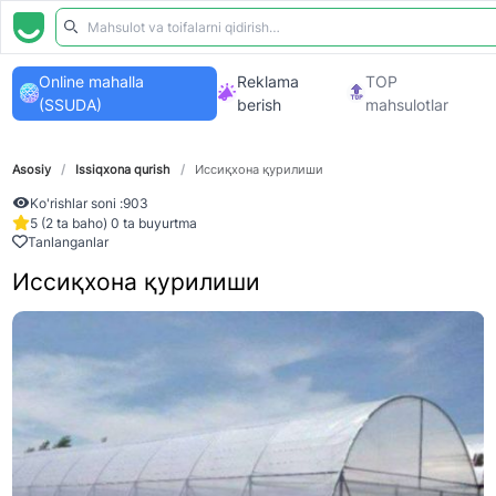
Online mahalla
Reklama
TOP
(SSUDA)
berish
mahsulotlar
Asosiy
/
Issiqxona qurish
/
Иссиқхона қурилиши
Ko'rishlar soni :
903
5 (2 ta baho) 0 ta buyurtma
Tanlanganlar
Иссиқхона қурилиши