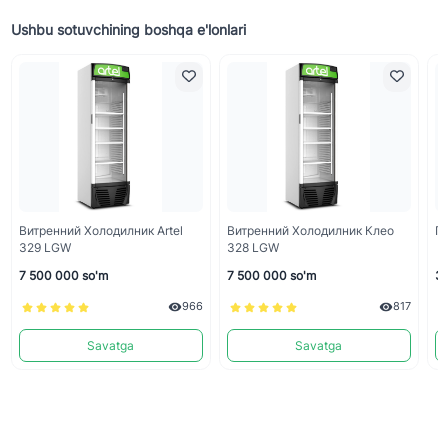
Ushbu sotuvchining boshqa e'lonlari
Витренний Холодилник Artel
Витренний Холодилник Клео
Г
329 LGW
328 LGW
7 500 000 so'm
7 500 000 so'm
3 
966
817
Savatga
Savatga