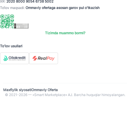
XR:
2020 8000 9054 6738 5002
To‘lov maqsadi:
Ommaviy ofertaga asosan garov pul o'tkazish
Tizimda muammo bormi?
To'lov usullari
Maxfiylik siyosati
Ommaviy Oferta
© 2021-2026 — «Smart Marketplace» AJ. Barcha huquqlar himoyalangan.