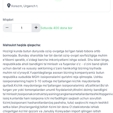
Xorazm, Urganch t.
Miqdori
Sotuvda 400 dona bor
Mahsulot haqida qisqacha:
Hozirgi kunda butun dunyoda oziq-ovqatga boʼlgan talab tobora ortib
bormoqda. Bunday sharoitda har bir davlat oziq-ovqat xavfsizligiga muhim
eʼtiborni qaratib, oʼzidagi barcha imkoniyatlarni ishga soladi. Shu bilan birga,
respublikada aholi bandligini taʼminlash va fuqarolar oʼz - oʼzini band qilishi
uchun davlat va xususiy sektorning oʼzaro hamkorligi bizning loyihada
muhim rol o’ynaydi.Yuqoridagilarga asosan bizning kompaniyamiz butun
respublika xududida MGH-issiqxonalarini qurishni reja qilmoqda. Ushbu
issiqxonalarning hajmi 5-10 sotixga moʼljallangan kichik maydonlarda
quriladi.Kichik maydonlarga moʼljallangan issiqxonalarimiz afzalliklari:Boʼsh
turgan yer yoki tomorqalardan unumli foydalanish;Аholini doimiy bandligini
taʼminlash;Issiqxonakonstruktsiyasiningzanglamasmetallardantashkiltopganiv
issiq kunlarida ham issiqxona ichi mo’tadilligini saqlash uchun sovutish
tizimi;Issiqxonani hasharotlardan(oq pashsha, tuta) saqlovchi mayin teshikli
setka bilan jihozlanganligi;Isitish tizimi bir dona Oʼzbekistonda ishlab
chiqarilgan koʼmir qozoni va Janubiy Koreyadan import qilingan isitish