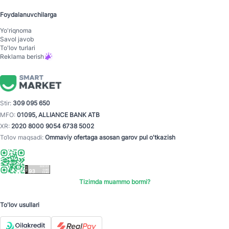
Foydalanuvchilarga
Yo'riqnoma
Savol javob
To'lov turlari
Reklama berish
Stir:
309 095 650
MFO:
01095, ALLIANCE BANK ATB
XR:
2020 8000 9054 6738 5002
To‘lov maqsadi:
Ommaviy ofertaga asosan garov pul o'tkazish
Tizimda muammo bormi?
To'lov usullari