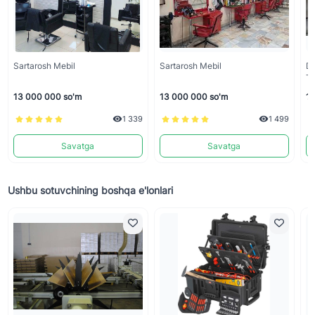
Sartarosh Mebil
Sartarosh Mebil
Do
Tu
13 000 000 so'm
13 000 000 so'm
11
1 339
1 499
Savatga
Savatga
Ushbu sotuvchining boshqa e'lonlari