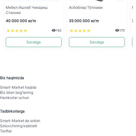
Мебел Ишлаб Чикариш
Асбоблар Тўплами
М
Станоки
40 000 000 so'm
35 000 000 so'm
25
142
170
Savatga
Savatga
Biz haqimizda
Smart-Mаrket haqida
Biz bilan bog'laning
Hamkorlar uchun
Tadbirkorlarga
Smart-Mаrket da sotish
Sotuvchining kabineti
Tariflar