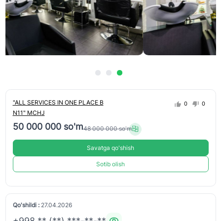
"ALL SERVICES IN ONE PLACE B
0
0
N11" MCHJ
50 000 000 so'm
48 000 000 so'm
Savatga qo'shish
Sotib olish
Qo'shildi :
27.04.2026
+998 ** (**) ***-**-**