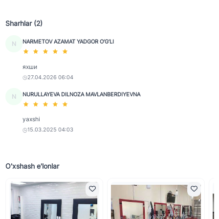
Sharhlar (2)
NARMETOV AZAMAT YADGOR O‘G‘LI
N
яхши
27.04.2026 06:04
NURULLAYEVA DILNOZA MAVLANBERDIYEVNA
N
yaxshi
15.03.2025 04:03
O'xshash e'lonlar