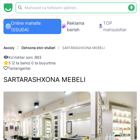
Online mahalla
Reklama
TOP
(SSUDA)
berish
mahsulotlar
Asosiy
/
Oshxona stol-stullari
/
SARTARASHXONA MEBELI
Ko'rishlar soni :
863
5 (2 ta baho) 0 ta buyurtma
Tanlanganlar
SARTARASHXONA MEBELI