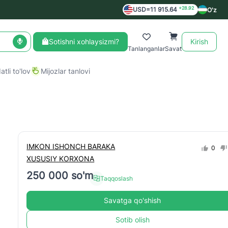
+28.92
USD=11 915.64
O'z
Sotishni xohlaysizmi?
Kirish
Tanlanganlar
Savat
tli to'lov
Mijozlar tanlovi
IMKON ISHONCH BARAKA
0
XUSUSIY KORXONA
250 000 so'm
Taqqoslash
Savatga qo'shish
Sotib olish