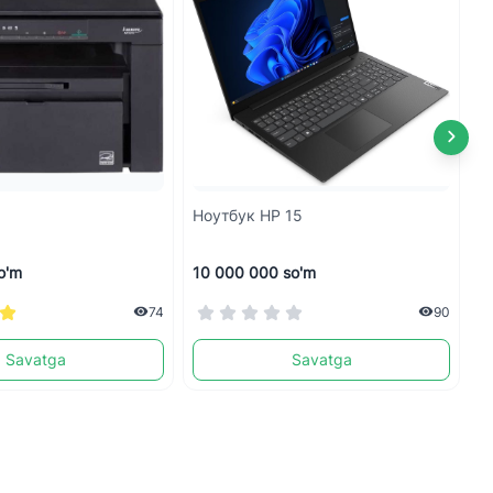
Ноутбук HP 15
М
o'm
10 000 000 so'm
2
74
90
Savatga
Savatga