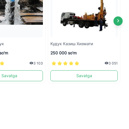
ук
Кудук Казиш Хизмати
К
so'm
250 000 so'm
5
3 103
3 051
Savatga
Savatga