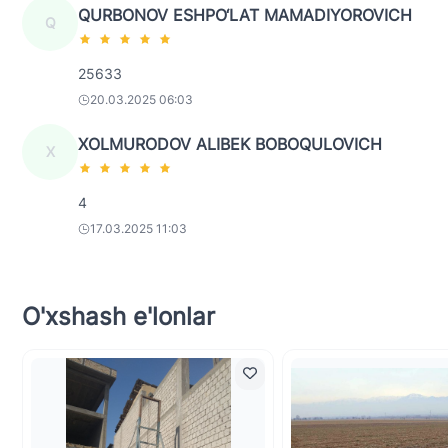
QURBONOV ESHPO‘LAT MAMADIYOROVICH
Q
25633
20.03.2025 06:03
XOLMURODOV ALIBEK BOBOQULOVICH
X
4
17.03.2025 11:03
O'xshash e'lonlar