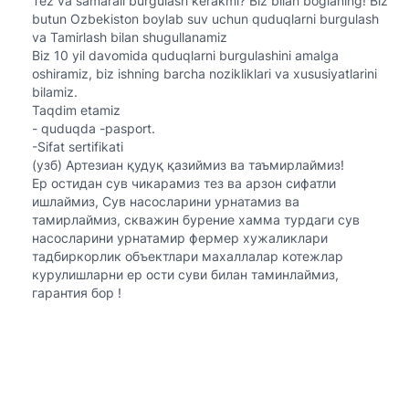
Tez va samarali burgulash kerakmi? Biz bilan boglaning! Biz
butun Ozbekiston boylab suv uchun quduqlarni burgulash
va Tamirlash bilan shugullanamiz
Biz 10 yil davomida quduqlarni burgulashini amalga
oshiramiz, biz ishning barcha nozikliklari va xususiyatlarini
bilamiz.
Taqdim etamiz
- quduqda -pasport.
-Sifat sertifikati
(узб) Артезиан қудуқ қазиймиз ва таъмирлаймиз!
Ер остидан сув чикарамиз тез ва арзон сифатли
ишлаймиз, Сув насосларини урнатамиз ва
тамирлаймиз, скважин бурение хамма турдаги сув
насосларини урнатамир фермер хужаликлари
тадбиркорлик объектлари махаллалар котежлар
курулишларни ер ости суви билан таминлаймиз,
гарантия бор !