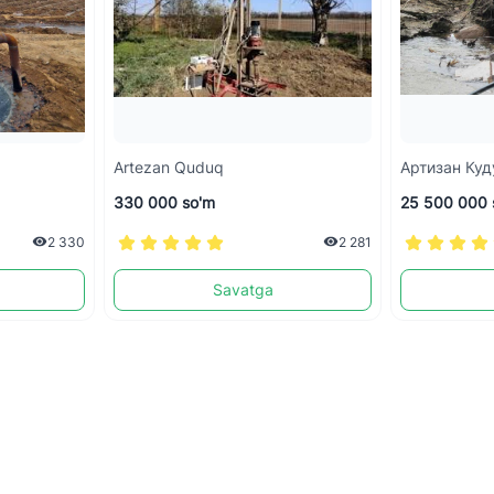
Artezan Quduq
Артизан Куд
330 000 so'm
25 500 000 
2 330
2 281
Savatga