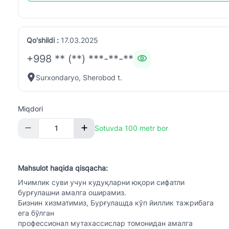
Qo'shildi :
17.03.2025
+998 ** (**) ***-**-**
Surxondaryo, Sherobod t.
Miqdori
Sotuvda 100 metr bor
Mahsulot haqida qisqacha:
Ичимлик суви учун кудуқларни юқори сифатли
бурғулашни амалга оширамиз.
Бизнин хизматимиз, Бурғулашда кўп йиллик тажрибага
ега бўлган
профессионал мутахассислар томонидан амалга