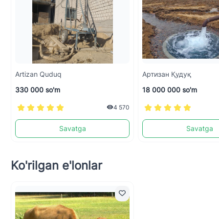
Artizan Quduq
Aртизан Қудуқ
330 000 so'm
18 000 000 so'm
4 570
Savatga
Savatga
Ko'rilgan e'lonlar