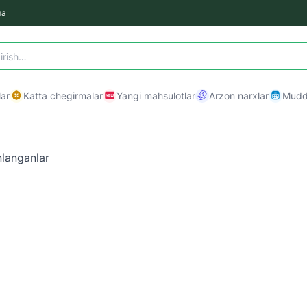
ma
ar
Katta chegirmalar
Yangi mahsulotlar
Arzon narxlar
Mudda
langanlar