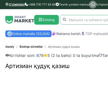
O'zbekiston
+998 (78) 777 84 84
Texnik yordam markazi
Yo'riqno
Katalog
Online mahalla (SSUDA)
Reklama berish
TOP mahsulotl
Asosiy
/
Boshqa xizmatlar
/
Артизиан қудуқ қазиш
Ko'rishlar soni :
679
5 (2 ta baho) 0 ta buyurtma
Tan
Артизиан қудуқ қазиш