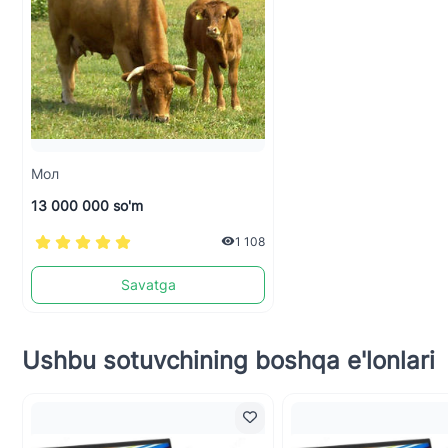
Мол
13 000 000 so'm
1 108
Savatga
Ushbu sotuvchining boshqa e'lonlari