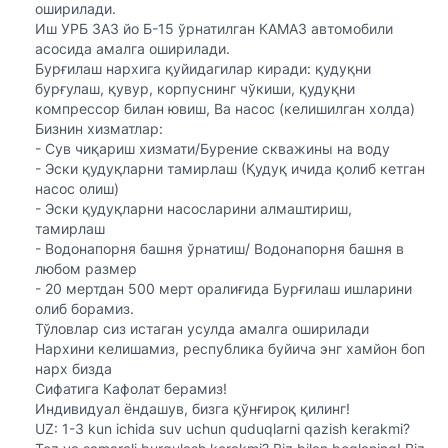
оширилади.
Иш УРБ 3A3 йо Б-15 ўрнатилган КAМAЗ автомобили
асосида амалга оширилади.
Бурғилаш нархига қуйидагилар киради: қудуқни
бурғулаш, қувур, корпуснинг чўкиши, қудуқни
компрессор билан ювиш, Ва насос (келишилган холда)
Бизнин хизматлар:
- Сув чиқариш хизмати/Бурение скважины на воду
- Эски қудуқларни тамирлаш (Қудуқ ичида қолиб кетган
насос олиш)
- Эски қудуқларни насосларини алмаштириш,
тамирлаш
- Водонапорня башня ўрнатиш/ Водонапорня башня в
любом размер
- 20 мертдан 500 мерт оралиғида Бурғилаш ишларини
олиб борамиз.
Тўловлар сиз истаган усулда амалга оширилади
Нархини келишамиз, республика буйича энг хамйон боп
нарх бизда
Сифатига Кафолат берамиз!
Индивидуал ёндашув, бизга қўнғироқ қилинг!
UZ: 1-3 kun ichida suv uchun quduqlarni qazish kerakmi?