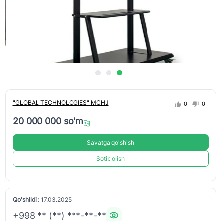
"GLOBAL TECHNOLOGIES" MCHJ
0
0
20 000 000 so'm
Savatga qo'shish
Sotib olish
Qo'shildi :
17.03.2025
+998 ** (**) ***-**-**