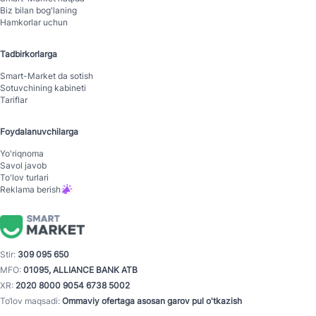
Biz bilan bog'laning
Hamkorlar uchun
Tadbirkorlarga
Smart-Mаrket da sotish
Sotuvchining kabineti
Tariflar
Foydalanuvchilarga
Yo'riqnoma
Savol javob
To'lov turlari
Reklama berish
Stir:
309 095 650
MFO:
01095, ALLIANCE BANK ATB
XR:
2020 8000 9054 6738 5002
To‘lov maqsadi:
Ommaviy ofertaga asosan garov pul o'tkazish