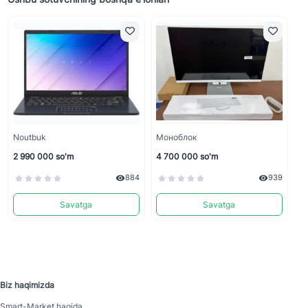
Noutbuk
Моноблок
2 990 000 so'm
4 700 000 so'm
884
939
Savatga
Savatga
Biz haqimizda
Smart-Mаrket haqida