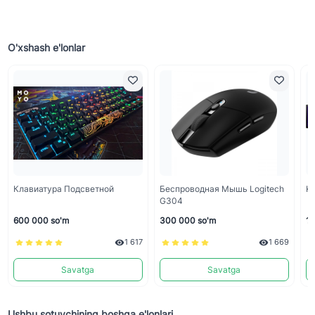
O'xshash e'lonlar
Клавиатура Подсветной
Беспроводная Мышь Logitech
K
G304
600 000 so'm
300 000 so'm
13
1 617
1 669
Savatga
Savatga
Ushbu sotuvchining boshqa e'lonlari