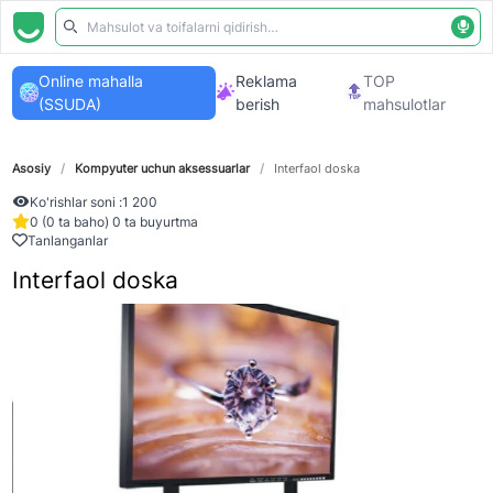
Online mahalla
Reklama
TOP
(SSUDA)
berish
mahsulotlar
Asosiy
/
Kompyuter uchun aksessuarlar
/
Interfaol doska
Ko'rishlar soni :
1 200
0 (0 ta baho) 0 ta buyurtma
Tanlanganlar
Interfaol doska