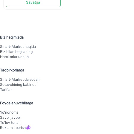
Savatga
Biz haqimizda
Smart-Mаrket haqida
Biz bilan bog'laning
Hamkorlar uchun
Tadbirkorlarga
Smart-Mаrket da sotish
Sotuvchining kabineti
Tariflar
Foydalanuvchilarga
Yo'riqnoma
Savol javob
To'lov turlari
Reklama berish