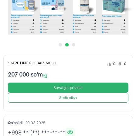
"CARE LINE GLOBAL" MCHJ
0
0
207 000 so'm
Savatga qo'shish
Sotib olish
Qo'shildi :
20.03.2025
+998 ** (**) ***-**-**