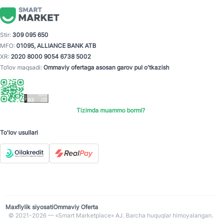
Stir:
309 095 650
MFO:
01095, ALLIANCE BANK ATB
XR:
2020 8000 9054 6738 5002
To‘lov maqsadi:
Ommaviy ofertaga asosan garov pul o'tkazish
Tizimda muammo bormi?
To'lov usullari
Maxfiylik siyosati
Ommaviy Oferta
© 2021-2026 — «Smart Marketplace» AJ. Barcha huquqlar himoyalangan.