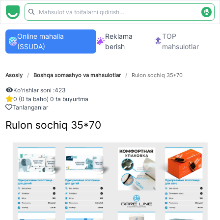
Online mahalla
Reklama
TOP
(SSUDA)
berish
mahsulotlar
Asosiy
/
Boshqa xomashyo va mahsulotlar
/
Rulon sochiq 35*70
Ko'rishlar soni :
423
0 (0 ta baho) 0 ta buyurtma
Tanlanganlar
Rulon sochiq 35*70