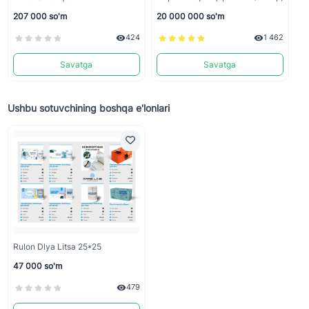
207 000 so'm
20 000 000 so'm
424
1 462
Savatga
Savatga
Ushbu sotuvchining boshqa e'lonlari
Rulon Dlya Litsa 25*25
47 000 so'm
479