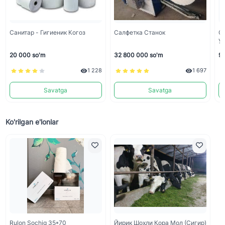
Санитар - Гигиеник Когоз
Салфетка Станок
С
Ус
20 000 so'm
32 800 000 so'm
95
1 228
1 697
Savatga
Savatga
Ko'rilgan e'lonlar
Rulon Sochiq 35*70
Йирик Шоҳли Қора Мол (сигир)