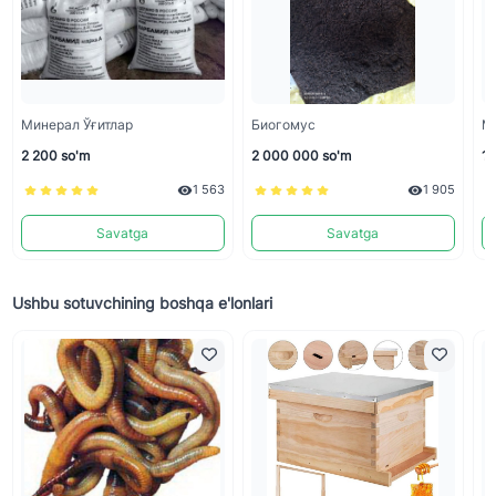
Минерал Ўғитлар
Биогомус
Ми
2 200 so'm
2 000 000 so'm
10
1 563
1 905
Savatga
Savatga
Ushbu sotuvchining boshqa e'lonlari