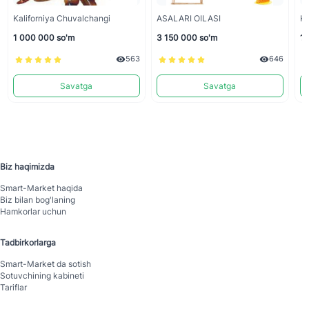
Kaliforniya Chuvalchangi
ASALARI OILASI
Ka
1 000 000 so'm
3 150 000 so'm
1 
563
646
Savatga
Savatga
Biz haqimizda
Smart-Mаrket haqida
Biz bilan bog'laning
Hamkorlar uchun
Tadbirkorlarga
Smart-Mаrket da sotish
Sotuvchining kabineti
Tariflar