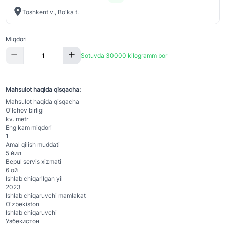
Toshkent v., Bo'ka t.
Miqdori
Sotuvda 30000 kilogramm bor
Mahsulot haqida qisqacha:
Mahsulot haqida qisqacha
O'lchov birligi
kv. metr
Eng kam miqdori
1
Amal qilish muddati
5 йил
Bepul servis xizmati
6 ой
Ishlab chiqarilgan yil
2023
Ishlab chiqaruvchi mamlakat
O'zbekiston
Ishlab chiqaruvchi
Узбекистон