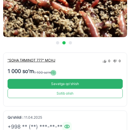
"SOHA TA‘MINOT 777" MCHJ
0
0
1 000 so'm
1 100 so'm
Savatga qo'shish
Sotib olish
Qo'shildi :
11.04.2025
+998 ** (**) ***-**-**