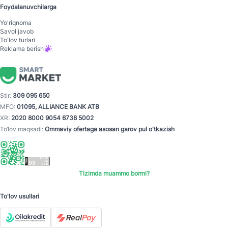
Foydalanuvchilarga
Yo'riqnoma
Savol javob
To'lov turlari
Reklama berish
Stir:
309 095 650
MFO:
01095, ALLIANCE BANK ATB
XR:
2020 8000 9054 6738 5002
To‘lov maqsadi:
Ommaviy ofertaga asosan garov pul o'tkazish
Tizimda muammo bormi?
To'lov usullari