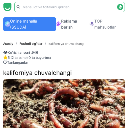
Online mahalla
Reklama
TOP
(SSUDA)
berish
mahsulotlar
Asosiy
/
Fosforli o‘g‘itlar
/
kaliforniya chuvalchangi
Ko'rishlar soni :
946
5 (2 ta baho) 0 ta buyurtma
Tanlanganlar
kaliforniya chuvalchangi