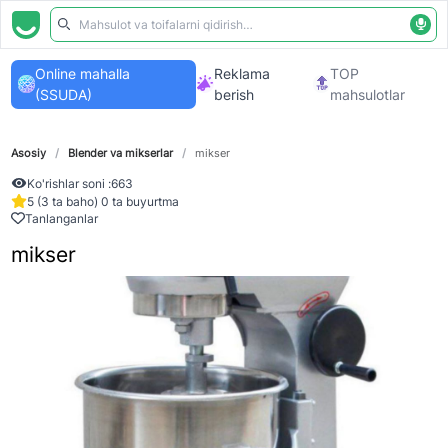
Online mahalla
Reklama
TOP
(SSUDA)
berish
mahsulotlar
Asosiy
/
Blender va mikserlar
/
mikser
Ko'rishlar soni :
663
5 (3 ta baho) 0 ta buyurtma
Tanlanganlar
mikser