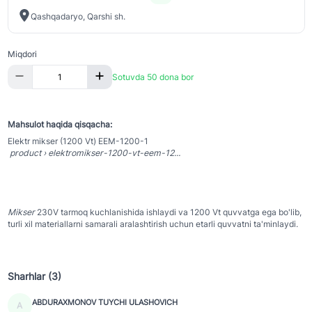
Qashqadaryo, Qarshi sh.
Miqdori
Sotuvda 50 dona bor
Mahsulot haqida qisqacha:
Elektr mikser (1200 Vt) EEM-1200-1
product › elektromikser-1200-vt-eem-12...
Mikser
230V tarmoq kuchlanishida ishlaydi va 1200 Vt quvvatga ega bo'lib,
turli xil materiallarni samarali aralashtirish uchun etarli quvvatni ta'minlaydi.
Sharhlar (3)
ABDURAXMONOV TUYCHI ULASHOVICH
A