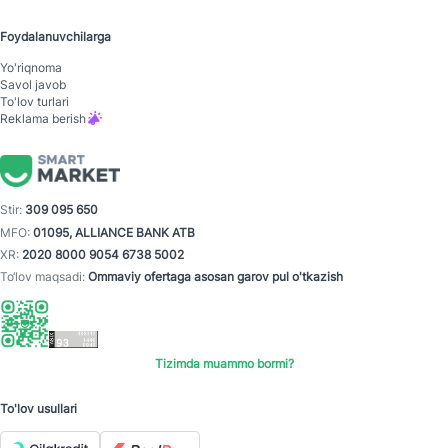
Foydalanuvchilarga
Yo'riqnoma
Savol javob
To'lov turlari
Reklama berish
Stir:
309 095 650
MFO:
01095, ALLIANCE BANK ATB
XR:
2020 8000 9054 6738 5002
To‘lov maqsadi:
Ommaviy ofertaga asosan garov pul o'tkazish
Tizimda muammo bormi?
To'lov usullari