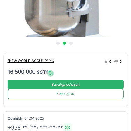
"NEW WORLD ACOUND" XK
0
0
16 500 000 so'm
Savatga qo'shish
Sotib olish
Qo'shildi :
04.04.2025
+998 ** (**) ***-**-**