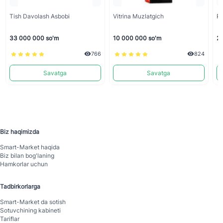
Tish Davolash Asbobi
Vitrina Muzlatgich
Pa
33 000 000 so'm
10 000 000 so'm
20
766
824
Savatga
Savatga
Biz haqimizda
Smart-Mаrket haqida
Biz bilan bog'laning
Hamkorlar uchun
Tadbirkorlarga
Smart-Mаrket da sotish
Sotuvchining kabineti
Tariflar