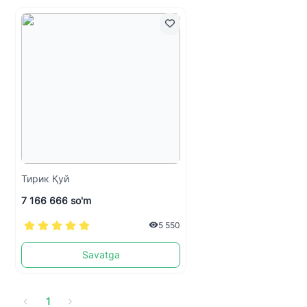
Тирик Қуй
7 166 666 so'm
5 550
Savatga
1