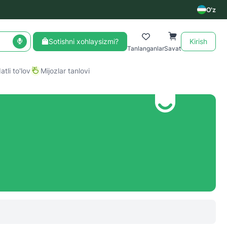
O'z
Sotishni xohlaysizmi?
Kirish
Tanlanganlar
Savat
tli to'lov
Mijozlar tanlovi