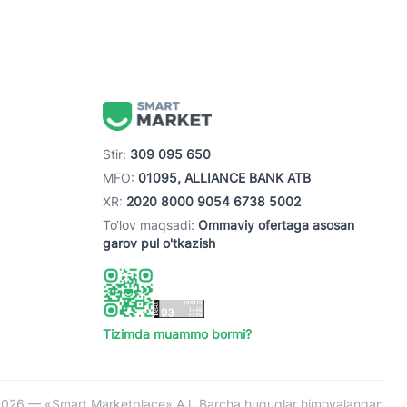
Stir:
309 095 650
MFO:
01095, ALLIANCE BANK ATB
XR:
2020 8000 9054 6738 5002
To‘lov maqsadi:
Ommaviy ofertaga asosan
garov pul o'tkazish
Tizimda muammo bormi?
026 — «Smart Marketplace» AJ. Barcha huquqlar himoyalangan.