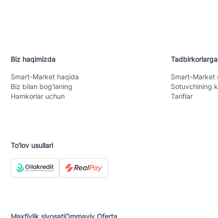
Biz haqimizda
Tadbirkorlarga
Smart-Mаrket haqida
Smart-Mаrket 
Biz bilan bog'laning
Sotuvchining k
Hamkorlar uchun
Tariflar
To'lov usullari
Maxfiylik siyosati
Ommaviy Oferta