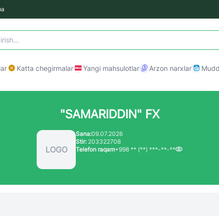
ma
ar
Katta chegirmalar
Yangi mahsulotlar
Arzon narxlar
Mudda
"SAMARIDDIN" FX
Sana:
09.07.2026
Stir:
203322708
LOGO
Telefon raqam
+998 ** (**) ***-**-**