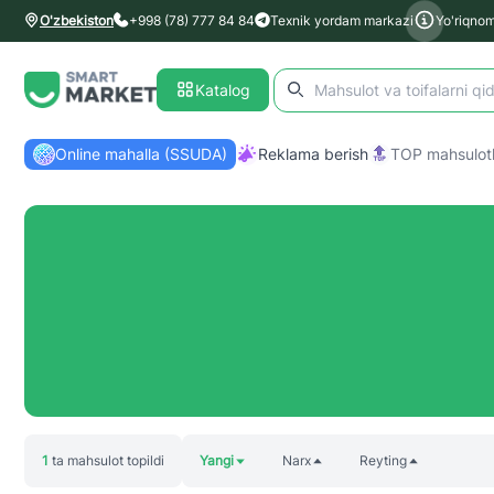
O'zbekiston
+998 (78) 777 84 84
Texnik yordam markazi
Yo'riqno
Katalog
Online mahalla (SSUDA)
Reklama berish
TOP mahsulotl
1
ta mahsulot topildi
Yangi
Narx
Reyting