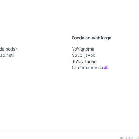
Foydalanuvchilarga
da sotish
Yo'riqnoma
abineti
Savol javob
To'lov turlari
Reklama berish
© 2021-2