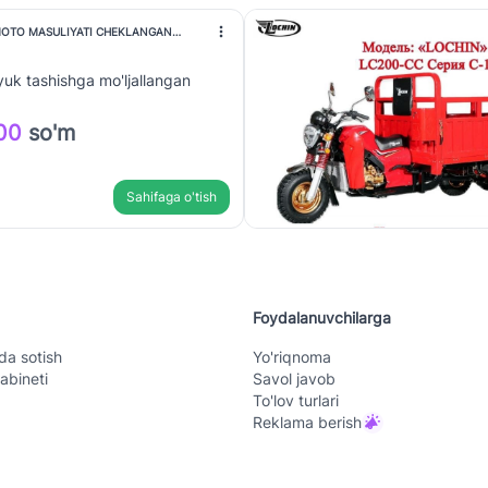
MOTO MASULIYATI CHEKLANGAN
 yuk tashishga mo'ljallangan
00
so'm
Sahifaga o'tish
Foydalanuvchilarga
da sotish
Yo'riqnoma
abineti
Savol javob
To'lov turlari
Reklama berish