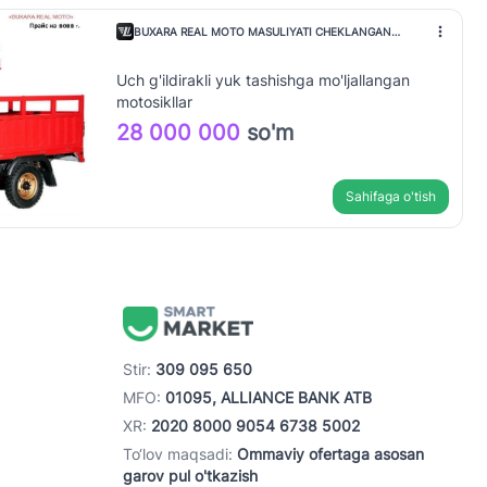
BUXARA REAL MOTO MASULIYATI CHEKLANGAN
JAMIYAT
Uch g'ildirakli yuk tashishga mo'ljallangan
motosikllar
28 000 000
so'm
Sahifaga o'tish
Stir:
309 095 650
MFO:
01095, ALLIANCE BANK ATB
XR:
2020 8000 9054 6738 5002
To‘lov maqsadi:
Ommaviy ofertaga asosan
garov pul o'tkazish