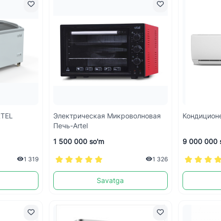
RTEL
Электрическая Микроволновая
Кондицион
Печь-Artel
1 500 000 so'm
9 000 000 
1 319
1 326
Savatga