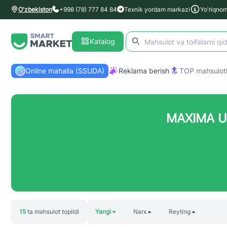
O'zbekiston
+998 (78) 777 84 84
Texnik yordam markazi
Yo'riqno
Katalog
Online mahalla (SSUDA)
Reklama berish
TOP mahsulotl
MAXIMA U
15
ta mahsulot topildi
Yangi
Narx
Reyting