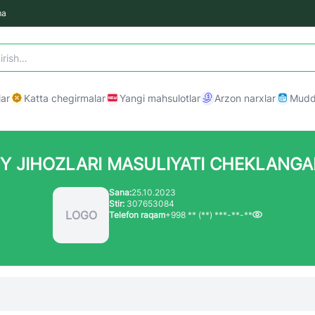
ma
ar
Katta chegirmalar
Yangi mahsulotlar
Arzon narxlar
Mudda
Y JIHOZLARI MASULIYATI CHEKLANGA
Sana:
25.10.2023
Stir:
307653084
LOGO
Telefon raqam
+998 ** (**) ***-**-**