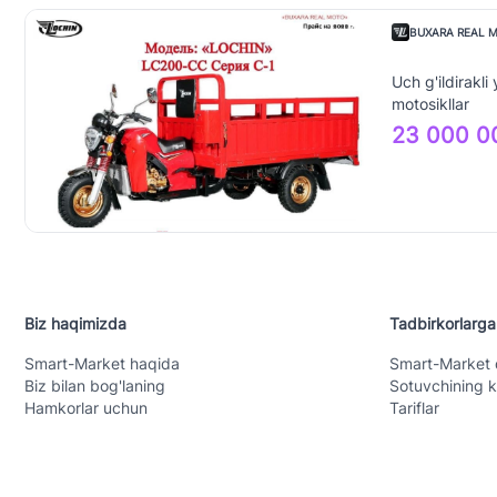
BUXARA REAL 
JAMIYAT
Uch g'ildirakli
motosikllar
23 000 0
Biz haqimizda
Tadbirkorlarga
Smart-Mаrket haqida
Smart-Mаrket 
Biz bilan bog'laning
Sotuvchining k
Hamkorlar uchun
Tariflar