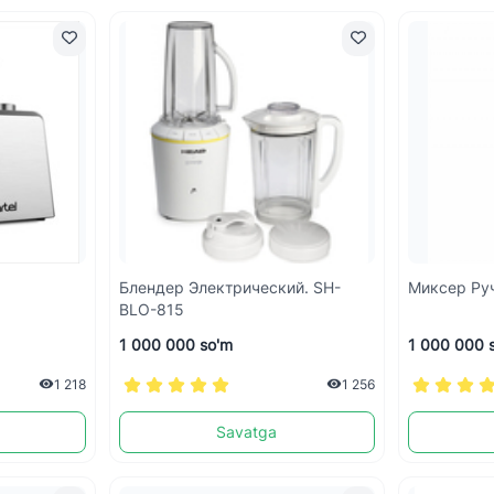
Блендер Электрический. SH-
Миксер Ру
BLO-815
1 000 000 so'm
1 000 000 
1 218
1 256
Savatga