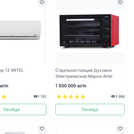
ер 12 ARTEL
Отдельностоящие Духовки
Электрические:Марка-Artel
so'm
1 500 000 so'm
1 192
3 866
Savatga
Savatga