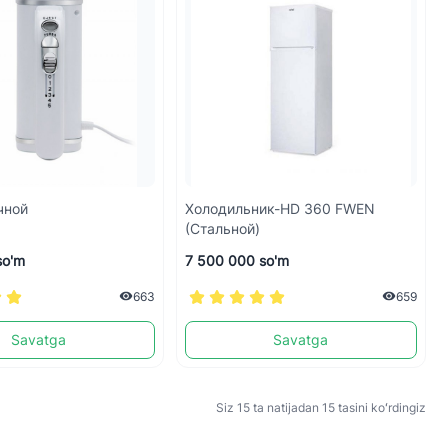
чной
Холодильник-HD 360 FWEN
(Стальной)
so'm
7 500 000 so'm
663
659
Savatga
Savatga
Siz 15 ta natijadan 15 tasini koʻrdingiz