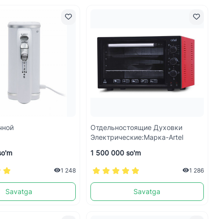
чной
Отдельностоящие Духовки
Электрические:Марка-Artel
so'm
1 500 000 so'm
1 248
1 286
Savatga
Savatga