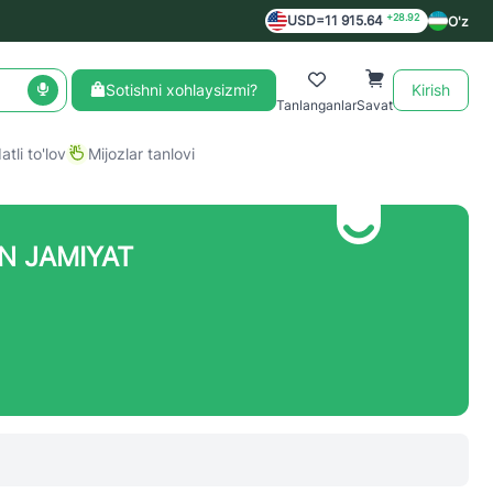
+28.92
USD=11 915.64
O'z
Sotishni xohlaysizmi?
Kirish
Tanlanganlar
Savat
tli to'lov
Mijozlar tanlovi
N JAMIYAT