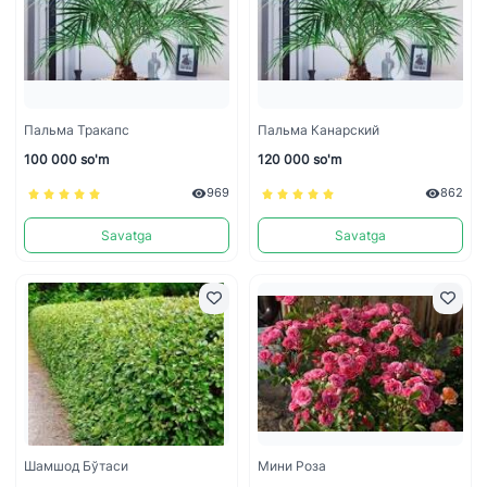
Пальма Тракапс
Пальма Канарский
100 000 so'm
120 000 so'm
969
862
Savatga
Savatga
Шамшод Бўтаси
Мини Роза