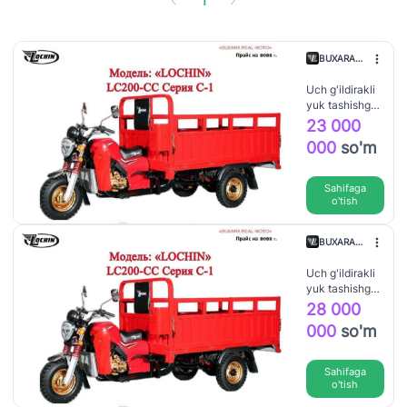
1
BUXARA
REAL
MOTO
Uch g'ildirakli
MASULIYATI
yuk tashishga
CHEKLANGAN
mo'ljallangan
23 000
JAMIYAT
motosikllar
000
so'm
Sahifaga
o'tish
BUXARA
REAL
MOTO
Uch g'ildirakli
MASULIYATI
yuk tashishga
CHEKLANGAN
mo'ljallangan
28 000
JAMIYAT
motosikllar
000
so'm
Sahifaga
o'tish