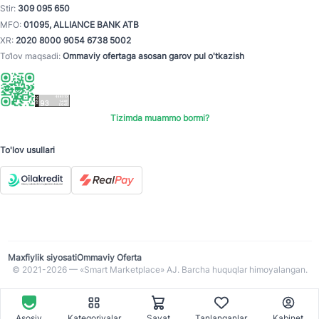
Stir:
309 095 650
MFO:
01095, ALLIANCE BANK ATB
XR:
2020 8000 9054 6738 5002
To‘lov maqsadi:
Ommaviy ofertaga asosan garov pul o'tkazish
Tizimda muammo bormi?
To'lov usullari
Maxfiylik siyosati
Ommaviy Oferta
© 2021-2026 — «Smart Marketplace» AJ. Barcha huquqlar himoyalangan.
Asosiy
Kategoriyalar
Savat
Tanlanganlar
Kabinet