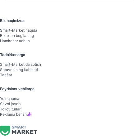
Biz haqimizda
Smart-Mаrket haqida
Biz bilan bog'laning
Hamkorlar uchun
Tadbirkorlarga
Smart-Mаrket da sotish
Sotuvchining kabineti
Tariflar
Foydalanuvchilarga
Yo'riqnoma
Savol javob
To'lov turlari
Reklama berish