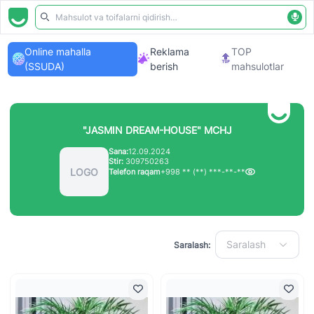
Online mahalla
Reklama
TOP
(SSUDA)
berish
mahsulotlar
"JASMIN DREAM-HOUSE" MCHJ
Sana:
12.09.2024
Stir:
309750263
LOGO
Telefon raqam
+998 ** (**) ***-**-**
Saralash
Saralash: