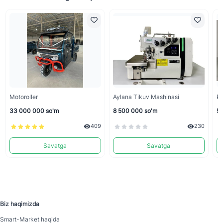
Motoroller
Aylana Tikuv Mashinasi
Pr
33 000 000 so'm
8 500 000 so'm
5 
409
230
Savatga
Savatga
Biz haqimizda
Smart-Mаrket haqida