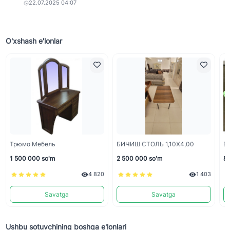
22.07.2025 04:07
O'xshash e'lonlar
Трюмо Мебель
БИЧИШ СТОЛЬ 1,10Х4,00
Bo
1 500 000 so'm
2 500 000 so'm
80
4 820
1 403
Savatga
Savatga
Ushbu sotuvchining boshqa e'lonlari