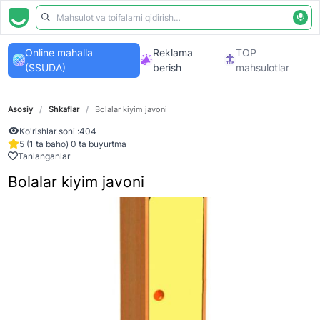
Online mahalla
Reklama
TOP
(SSUDA)
berish
mahsulotlar
Asosiy
/
Shkaflar
/
Bolalar kiyim javoni
Ko'rishlar soni :
404
5 (1 ta baho) 0 ta buyurtma
Tanlanganlar
Bolalar kiyim javoni