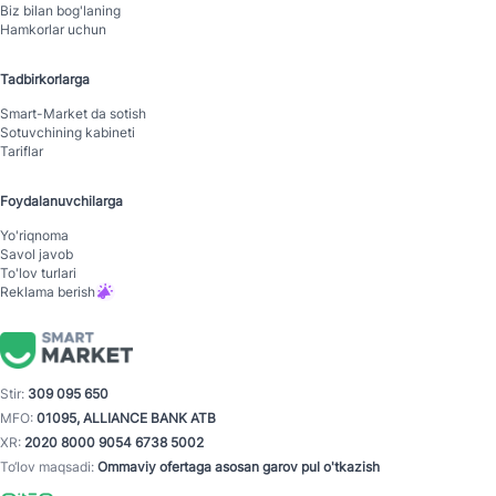
Biz bilan bog'laning
Hamkorlar uchun
Tadbirkorlarga
Smart-Mаrket da sotish
Sotuvchining kabineti
Tariflar
Foydalanuvchilarga
Yo'riqnoma
Savol javob
To'lov turlari
Reklama berish
Stir:
309 095 650
MFO:
01095, ALLIANCE BANK ATB
XR:
2020 8000 9054 6738 5002
To‘lov maqsadi:
Ommaviy ofertaga asosan garov pul o'tkazish