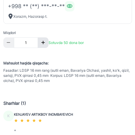
+998 ** (**) ***-**-**
Xorazm, Hazorasp t.
Miqdori
Sotuvda 50 dona bor
Mahsulot haqida qisqacha:
Fasadlar: LDSP 16 mm rang (sutli eman, Bavariya Olchasi, yashil, ko'k, qizil,
sariq), PVX qirrasi 0,45 mm Korpus: LDSP 16 mm (sutli eman, Bavariya
olcha), PVX qirrasi 0,45 mm
Sharhlar (1)
KENJAYEV ARTIKBOY INOMBAYEVICH
K
+