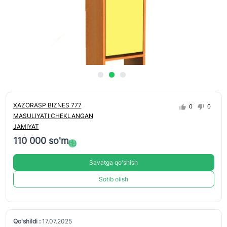
XAZORASP BIZNES 777
0
0
MASULIYATI CHEKLANGAN
JAMIYAT
110 000 so'm
Savatga qo'shish
Sotib olish
Qo'shildi :
17.07.2025