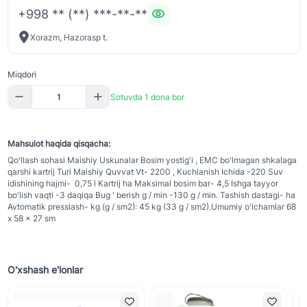
+998 ** (**) ***-**-**
Xorazm, Hazorasp t.
Miqdori
Sotuvda 1 dona bor
Mahsulot haqida qisqacha:
Qo'llash sohasi Maishiy Uskunalar Bosim yostig'i , EMC bo'lmagan shkalaga
qarshi kartrij Turi Maishiy Quvvat Vt- 2200 , Kuchlanish Ichida -220 Suv
idishining hajmi- 0,75 l Kartrij ha Maksimal bosim bar- 4,5 Ishga tayyor
bo'lish vaqti -3 daqiqa Bug ' berish g / min -130 g / min. Tashish dastagi- ha
Avtomatik presslash- kg (g / sm2): 45 kg (33 g / sm2).Umumiy o'lchamlar 68
x 58 x 27 sm
O'xshash e'lonlar