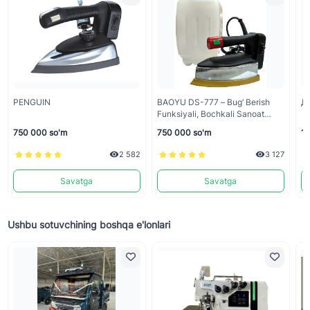
PENGUIN
BAOYU DS-777 – Bug‘ Berish
Д
Funksiyali, Bochkali Sanoat
Dazmoli
750 000 so'm
750 000 so'm
1 
2 582
3 127
Savatga
Savatga
Ushbu sotuvchining boshqa e'lonlari