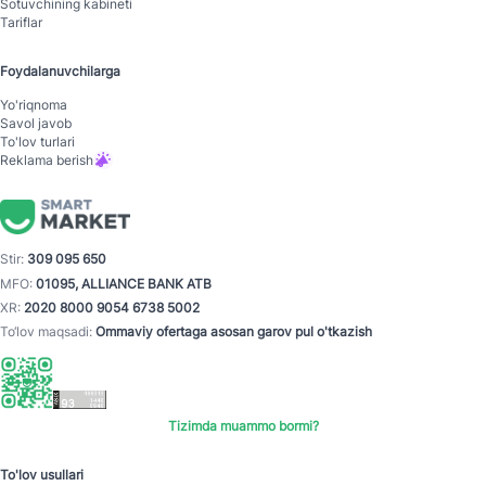
Sotuvchining kabineti
Tariflar
Foydalanuvchilarga
Yo'riqnoma
Savol javob
To'lov turlari
Reklama berish
Stir:
309 095 650
MFO:
01095, ALLIANCE BANK ATB
XR:
2020 8000 9054 6738 5002
To‘lov maqsadi:
Ommaviy ofertaga asosan garov pul o'tkazish
Tizimda muammo bormi?
To'lov usullari