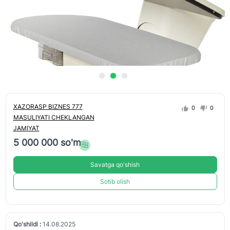
XAZORASP BIZNES 777
0
0
MASULIYATI CHEKLANGAN
JAMIYAT
5 000 000 so'm
Savatga qo'shish
Sotib olish
Qo'shildi :
14.08.2025