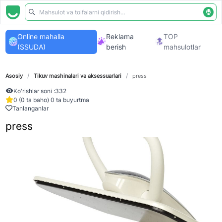
Online mahalla
Reklama
TOP
(SSUDA)
berish
mahsulotlar
Asosiy
/
Tikuv mashinalari va aksessuarlari
/
press
Ko'rishlar soni :
332
0 (0 ta baho) 0 ta buyurtma
Tanlanganlar
press