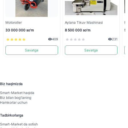
Motoroller
Aylana Tikuv Mashinasi
Pr
33 000 000 so'm
8 500 000 so'm
5 
409
231
Savatga
Savatga
Biz haqimizda
Smart-Mаrket haqida
Biz bilan bog'laning
Hamkorlar uchun
Tadbirkorlarga
Smart-Mаrket da sotish