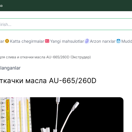
ma
ar
Katta chegirmalar
Yangi mahsulotlar
Arzon narxlar
Mudda
ля слива и откачки масла AU-665/260D (Экструдер)
langanlar
откачки масла AU-665/260D