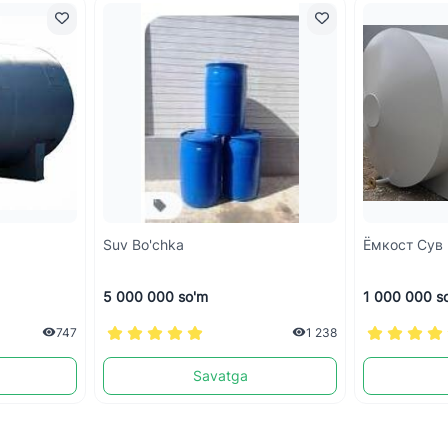
Suv Bo'chka
Ёмкост Сув
5 000 000 so'm
1 000 000 s
747
1 238
Savatga