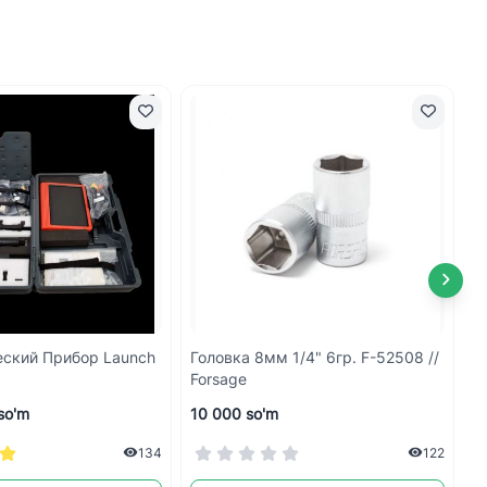
еский Прибор Launch
Головка 8мм 1/4" 6гр. F-52508 //
С
Forsage
2
R
so'm
10 000 so'm
5
134
122