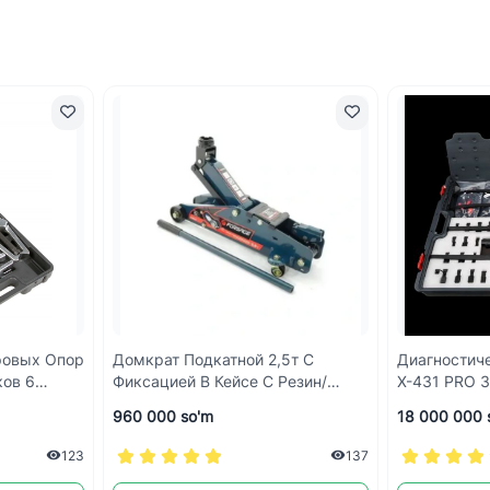
ровых Опор
Домкрат Подкатной 2,5т С
Диагностич
ков 6
Фиксацией В Кейсе С Резин/
X-431 PRO 3
/ YATO
Накладкой F-TH22501CB
960 000 so'm
18 000 000 
123
137