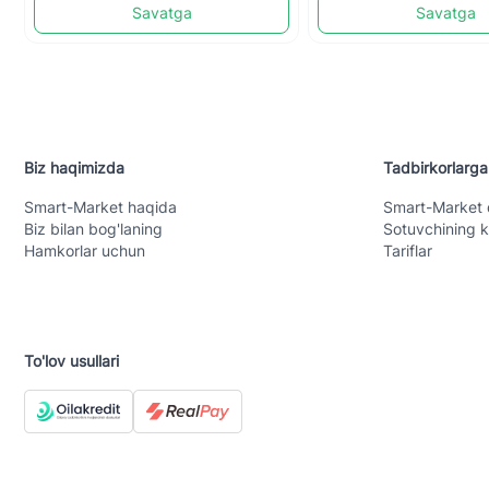
Savatga
Savatga
Biz haqimizda
Tadbirkorlarga
Smart-Mаrket haqida
Smart-Mаrket 
Biz bilan bog'laning
Sotuvchining k
Hamkorlar uchun
Tariflar
To'lov usullari