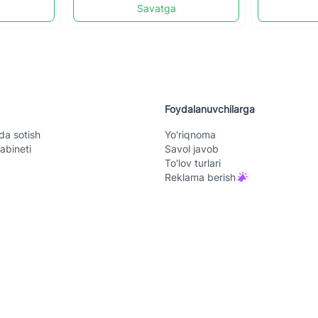
Savatga
Foydalanuvchilarga
da sotish
Yo'riqnoma
abineti
Savol javob
To'lov turlari
Reklama berish