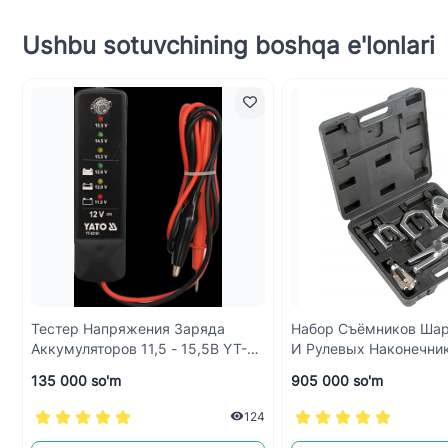
Ushbu sotuvchining boshqa e'lonlari
Тестер Напряжения Заряда
Набор Съёмников Ша
Аккумуляторов 11,5 - 15,5В YT-
И Рулевых Наконечни
83101 // YATO
Предметов YT-06157 /
135 000 so'm
905 000 so'm
124