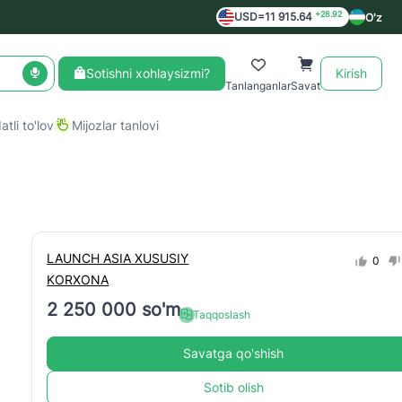
+28.92
USD=11 915.64
O'z
Sotishni xohlaysizmi?
Kirish
Tanlanganlar
Savat
tli to'lov
Mijozlar tanlovi
LAUNCH ASIA XUSUSIY
0
KORXONA
2 250 000 so'm
Taqqoslash
Savatga qo'shish
Sotib olish