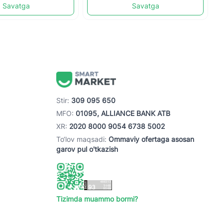
Savatga
Savatga
Stir:
309 095 650
MFO:
01095, ALLIANCE BANK ATB
XR:
2020 8000 9054 6738 5002
To‘lov maqsadi:
Ommaviy ofertaga asosan
garov pul o'tkazish
Tizimda muammo bormi?