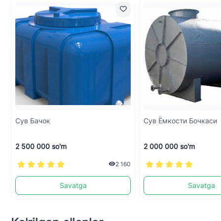
Сув Бачок
Сув Ёмкости Бочкаси
2 500 000 so'm
2 000 000 so'm
2 160
Savatga
Savatga