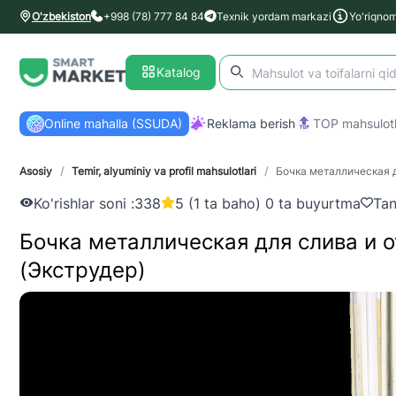
O'zbekiston
+998 (78) 777 84 84
Texnik yordam markazi
Yo'riqno
Katalog
Online mahalla (SSUDA)
Reklama berish
TOP mahsulotl
Asosiy
/
Temir, alyuminiy va profil mahsulotlari
/
Бочка металлическая д
Ko'rishlar soni :
338
5 (1 ta baho) 0 ta buyurtma
Tan
Бочка металлическая для слива и 
(Экструдер)