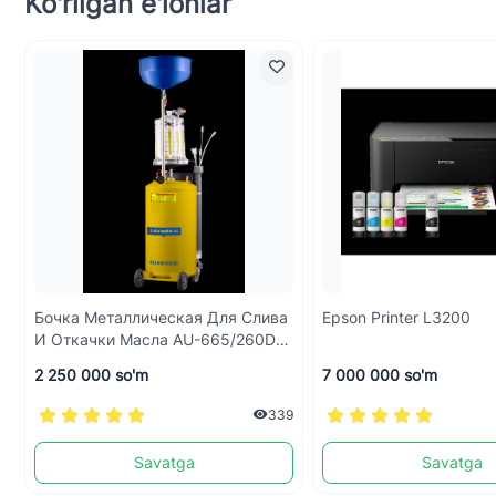
Ko'rilgan e'lonlar
Бочка Металлическая Для Слива
Epson Printer L3200
И Откачки Масла AU-665/260D
(Экструдер)
2 250 000 so'm
7 000 000 so'm
339
Savatga
Savatga