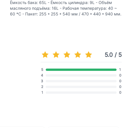
Ёмкость бака: 65L - Ёмкость цилиндра: 9L - Объём
масляного подъёма: 16L - Рабочая температура: 40 ~
60 *С - Пакет: 255 * 255 * 540 мм / 470 * 440 * 940 мм.
5.0 / 5
5
1
4
0
3
0
2
0
1
0