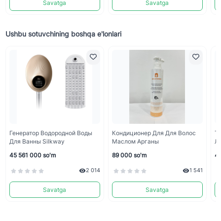
Savatga
Savatga
Ushbu sotuvchining boshqa e'lonlari
Генератор Водородной Воды
Кондиционер Для Для Волос
Т
Для Ванны Silkway
Маслом Арганы
Л
45 561 000 so'm
89 000 so'm
45
2 014
1 541
Savatga
Savatga