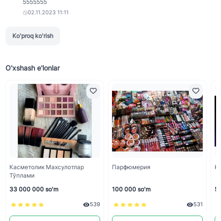
5555555
02.11.2023 11:11
Ko'proq ko'rish
O'xshash e'lonlar
Касметолик Махсулотлар
Парфюмерия
Ke
Тўплами
33 000 000 so'm
100 000 so'm
50
539
531