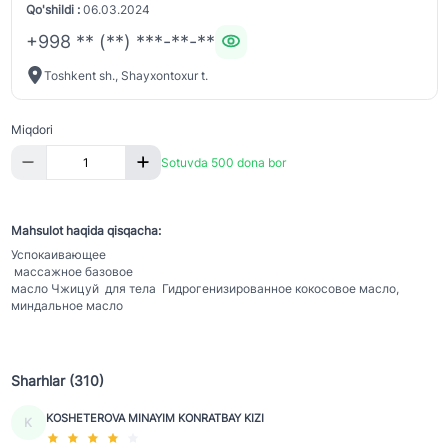
Qo'shildi :
06.03.2024
+998 ** (**) ***-**-**
Toshkent sh., Shayxontoxur t.
Miqdori
Sotuvda 500 dona bor
Mahsulot haqida qisqacha:
Успокаивающее
массажное базовое
масло Чжицуй для тела Гидрогенизированное кокосовое масло,
миндальное масло
Sharhlar (310)
KOSHETEROVA MINAYIM KONRATBAY KIZI
K