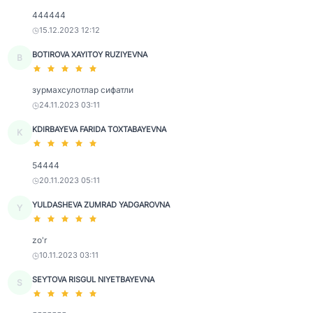
444444
15.12.2023 12:12
BOTIROVA XAYITOY RUZIYEVNA
B
зурмахсулотлар сифатли
24.11.2023 03:11
KDIRBAYEVA FARIDA TOXTABAYEVNA
K
54444
20.11.2023 05:11
YULDASHEVA ZUMRAD YADGAROVNA
Y
zo'r
10.11.2023 03:11
SEYTOVA RISGUL NIYETBAYEVNA
S