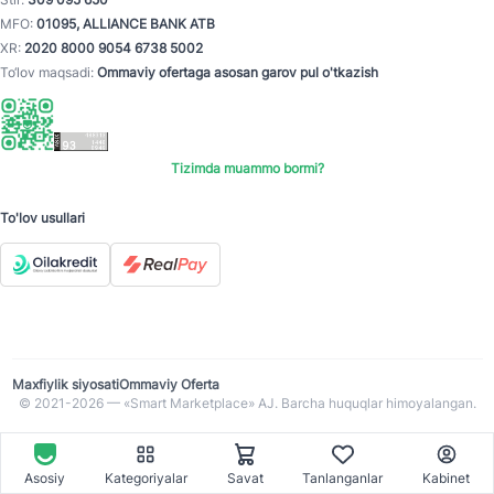
MFO:
01095, ALLIANCE BANK ATB
XR:
2020 8000 9054 6738 5002
To‘lov maqsadi:
Ommaviy ofertaga asosan garov pul o'tkazish
Tizimda muammo bormi?
To'lov usullari
Maxfiylik siyosati
Ommaviy Oferta
© 2021-2026 — «Smart Marketplace» AJ. Barcha huquqlar himoyalangan.
Asosiy
Kategoriyalar
Savat
Tanlanganlar
Kabinet