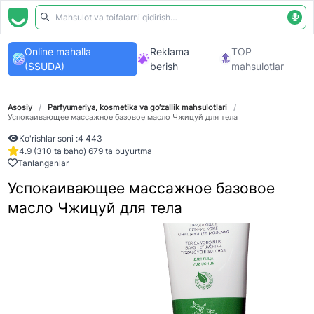
Online mahalla
Reklama
TOP
(SSUDA)
berish
mahsulotlar
Asosiy
/
Parfyumeriya, kosmetika va go‘zallik mahsulotlari
/
Успокаивающее массажное базовое масло Чжицуй для тела
Ko'rishlar soni :
4 443
4.9 (310 ta baho) 679 ta buyurtma
Tanlanganlar
Успокаивающее массажное базовое
масло Чжицуй для тела