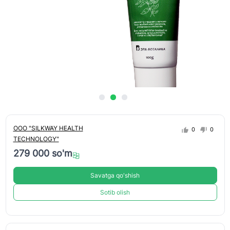
ООО "SILKWAY HEALTH
0
0
TECHNOLOGY"
279 000 so'm
Savatga qo'shish
Sotib olish