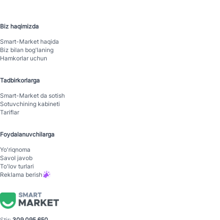
Biz haqimizda
Smart-Mаrket haqida
Biz bilan bog'laning
Hamkorlar uchun
Tadbirkorlarga
Smart-Mаrket da sotish
Sotuvchining kabineti
Tariflar
Foydalanuvchilarga
Yo'riqnoma
Savol javob
To'lov turlari
Reklama berish
Stir:
309 095 650