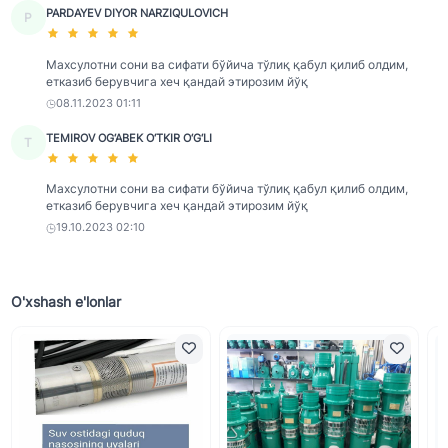
PARDAYEV DIYOR NARZIQULOVICH
P
Махсулотни сони ва сифати бўйича тўлиқ қабул қилиб олдим,
етказиб берувчига хеч қандай этирозим йўқ
08.11.2023 01:11
TEMIROV OG‘ABEK O‘TKIR O‘G‘LI
T
Махсулотни сони ва сифати бўйича тўлиқ қабул қилиб олдим,
етказиб берувчига хеч қандай этирозим йўқ
19.10.2023 02:10
O'xshash e'lonlar