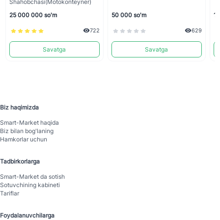
Shahobchasi(motokonteyner)
25 000 000 so'm
50 000 so'm
1 
722
629
Savatga
Savatga
Biz haqimizda
Smart-Mаrket haqida
Biz bilan bog'laning
Hamkorlar uchun
Tadbirkorlarga
Smart-Mаrket da sotish
Sotuvchining kabineti
Tariflar
Foydalanuvchilarga