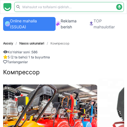
Online mahalla
Reklama
TOP
(SSUDA)
berish
mahsulotlar
Asosiy
/
Nasos uskunalari
/
Компрессор
Ko'rishlar soni :
586
5 (2 ta baho) 1 ta buyurtma
Tanlanganlar
Компрессор