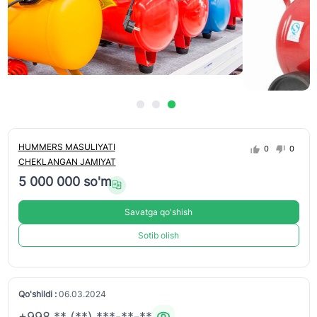
HUMMERS MASULIYATI
0
0
CHEKLANGAN JAMIYAT
5 000 000 so'm
Savatga qo'shish
Sotib olish
Qo'shildi :
06.03.2024
+998 ** (**) ***-**-**