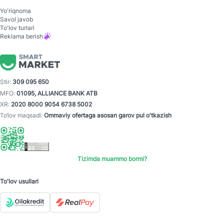
Yo'riqnoma
Savol javob
To'lov turlari
Reklama berish
Stir:
309 095 650
MFO:
01095, ALLIANCE BANK ATB
XR:
2020 8000 9054 6738 5002
To‘lov maqsadi:
Ommaviy ofertaga asosan garov pul o'tkazish
Tizimda muammo bormi?
To'lov usullari