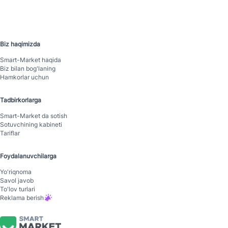
Biz haqimizda
Smart-Mаrket haqida
Biz bilan bog'laning
Hamkorlar uchun
Tadbirkorlarga
Smart-Mаrket da sotish
Sotuvchining kabineti
Tariflar
Foydalanuvchilarga
Yo'riqnoma
Savol javob
To'lov turlari
Reklama berish