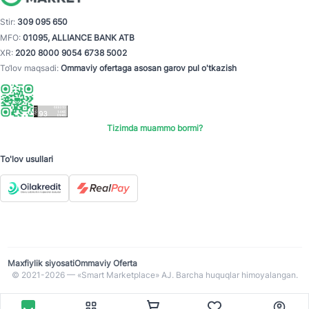
Stir:
309 095 650
MFO:
01095, ALLIANCE BANK ATB
XR:
2020 8000 9054 6738 5002
To‘lov maqsadi:
Ommaviy ofertaga asosan garov pul o'tkazish
Tizimda muammo bormi?
To'lov usullari
Maxfiylik siyosati
Ommaviy Oferta
© 2021-2026 — «Smart Marketplace» AJ. Barcha huquqlar himoyalangan.