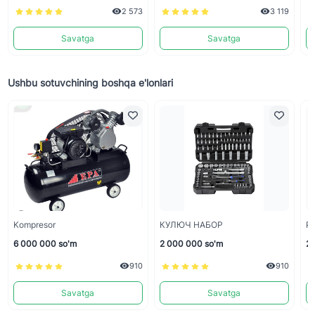
2 573
3 119
Savatga
Savatga
Ushbu sotuvchining boshqa e'lonlari
Kompresor
КУЛЮЧ НАБОР
P
6 000 000 so'm
2 000 000 so'm
22
910
910
Savatga
Savatga