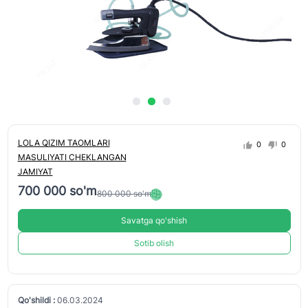
LOLA QIZIM TAOMLARI
0
0
MASULIYATI CHEKLANGAN
JAMIYAT
700 000 so'm
800 000 so'm
Savatga qo'shish
Sotib olish
Qo'shildi :
06.03.2024