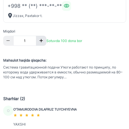
+998 ** (**) ***-**-**
Jizzax, Paxtakor t.
Miqdori
Sotuvda 100 dona bor
Mahsulot haqida qisqacha:
Система гравитационной подачи Утюги работают по принципу, по
которому вода удерживается в емкости, обычно размещаемой на 80–
100 см над утюгом. Поток регулиру...
Sharhlar (2)
O‘TAMURODOVA DILAFRUZ TUYCHIYEVNA
O
YAXSHI