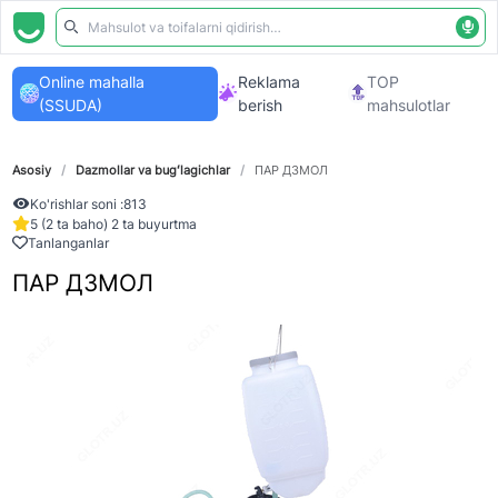
Online mahalla
Reklama
TOP
(SSUDA)
berish
mahsulotlar
Asosiy
/
Dazmollar va bugʻlagichlar
/
ПАР ДЗМОЛ
Ko'rishlar soni :
813
5 (2 ta baho) 2 ta buyurtma
Tanlanganlar
ПАР ДЗМОЛ