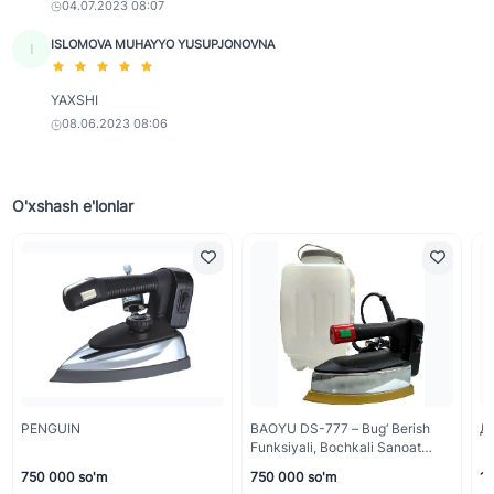
04.07.2023 08:07
ISLOMOVA MUHAYYO YUSUPJONOVNA
I
YAXSHI
08.06.2023 08:06
O'xshash e'lonlar
PENGUIN
BAOYU DS-777 – Bug‘ Berish
Д
Funksiyali, Bochkali Sanoat
Dazmoli
750 000 so'm
750 000 so'm
1 