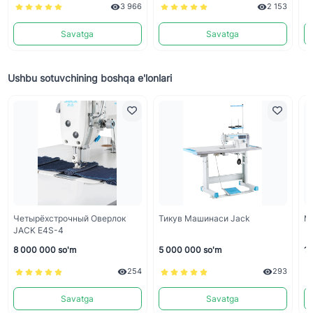
3 966
2 153
Savatga
Savatga
Ushbu sotuvchining boshqa e'lonlari
Четырёхстрочный Оверлок
Тикув Машинаси Jack
Mo
JACK E4S-4
8 000 000 so'm
5 000 000 so'm
11
254
293
Savatga
Savatga