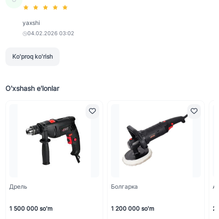
yaxshi
04.02.2026 03:02
Ko'proq ko'rish
O'xshash e'lonlar
Дрель
Болгарка
А
1 500 000 so'm
1 200 000 so'm
2 