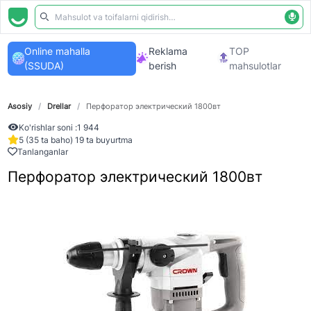
Online mahalla
Reklama
TOP
(SSUDA)
berish
mahsulotlar
Asosiy
/
Drellar
/
Перфоратор электрический 1800вт
Ko'rishlar soni :
1 944
5 (35 ta baho) 19 ta buyurtma
Tanlanganlar
Перфоратор электрический 1800вт