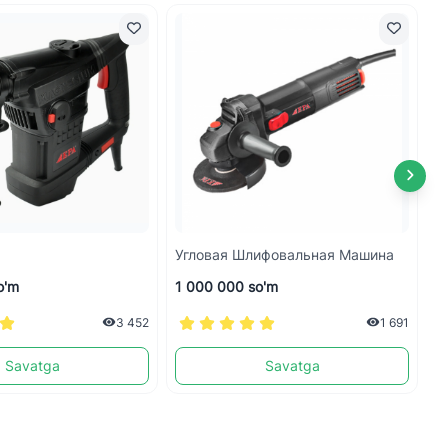
Угловая Шлифовальная Машина
У
o'm
1 000 000 so'm
1
3 452
1 691
Savatga
Savatga