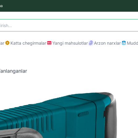
ma
ar
Katta chegirmalar
Yangi mahsulotlar
Arzon narxlar
Mudda
anlanganlar