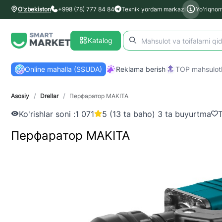
O'zbekiston
+998 (78) 777 84 84
Texnik yordam markazi
Yo'riqno
Katalog
Online mahalla (SSUDA)
Reklama berish
TOP mahsulotl
Asosiy
/
Drellar
/
Перфаратор MAKITA
Ko'rishlar soni :
1 071
5 (13 ta baho) 3 ta buyurtma
T
Перфаратор MAKITA