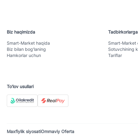
Biz haqimizda
Tadbirkorlarga
Smart-Mаrket haqida
Smart-Mаrket 
Biz bilan bog'laning
Sotuvchining k
Hamkorlar uchun
Tariflar
To'lov usullari
Maxfiylik siyosati
Ommaviy Oferta