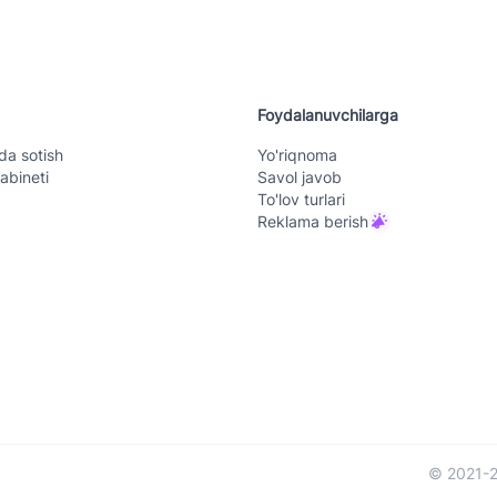
Foydalanuvchilarga
da sotish
Yo'riqnoma
abineti
Savol javob
To'lov turlari
Reklama berish
© 2021-2