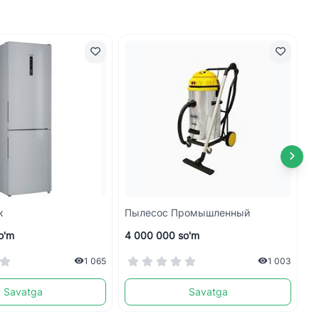
к
Пылесос Промышленный
С
o'm
4 000 000 so'm
3
1 065
1 003
Savatga
Savatga