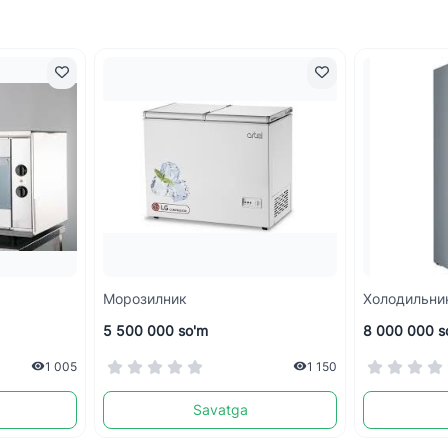
Морозилник
Холодильни
5 500 000 so'm
8 000 000 s
1 005
1 150
Savatga