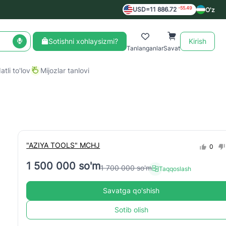
-55.49
USD=11 886.72
O'z
Sotishni xohlaysizmi?
Kirish
Tanlanganlar
Savat
tli to'lov
Mijozlar tanlovi
"AZIYA TOOLS" MCHJ
0
1 500 000 so'm
1 700 000 so'm
Taqqoslash
Savatga qo'shish
Sotib olish