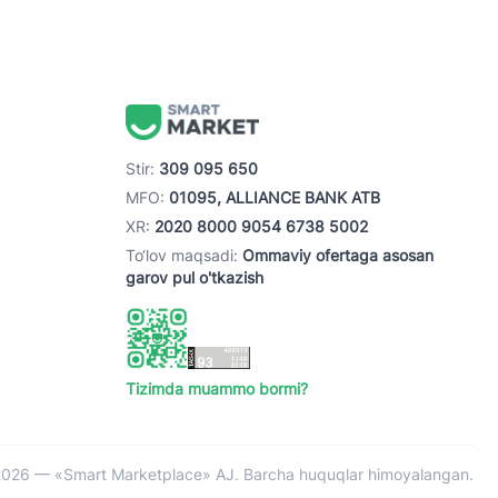
Stir:
309 095 650
MFO:
01095, ALLIANCE BANK ATB
XR:
2020 8000 9054 6738 5002
To‘lov maqsadi:
Ommaviy ofertaga asosan
garov pul o'tkazish
Tizimda muammo bormi?
026 — «Smart Marketplace» AJ. Barcha huquqlar himoyalangan.