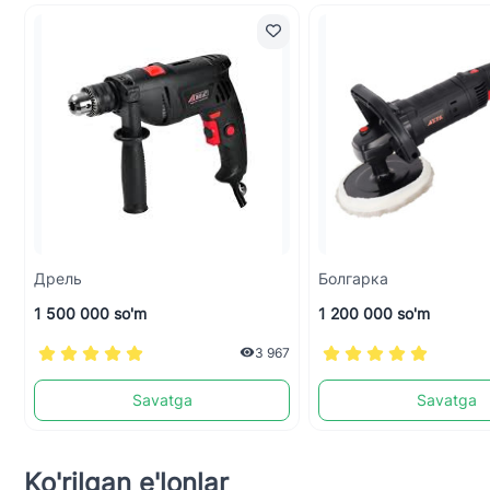
Дрель
Болгарка
1 500 000 so'm
1 200 000 so'm
3 967
Savatga
Savatga
Ko'rilgan e'lonlar