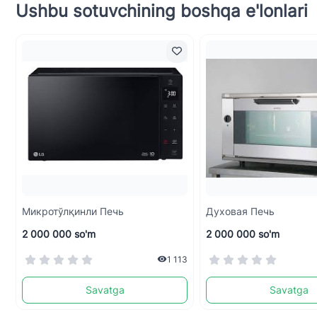
Ushbu sotuvchining boshqa e'lonlari
Микротўлқинли Печь
Духовая Печь
2 000 000 so'm
2 000 000 so'm
1 113
Savatga
Savatga