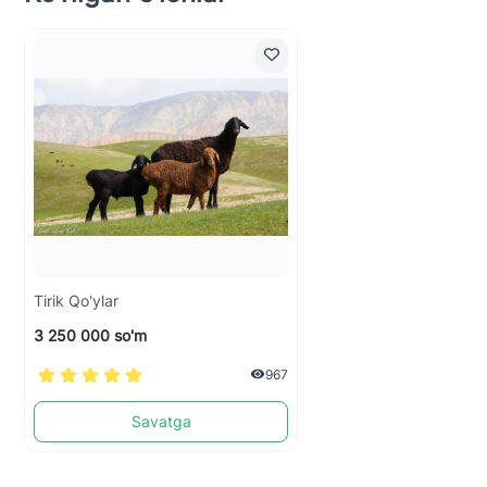
Tirik Qo'ylar
3 250 000 so'm
967
Savatga