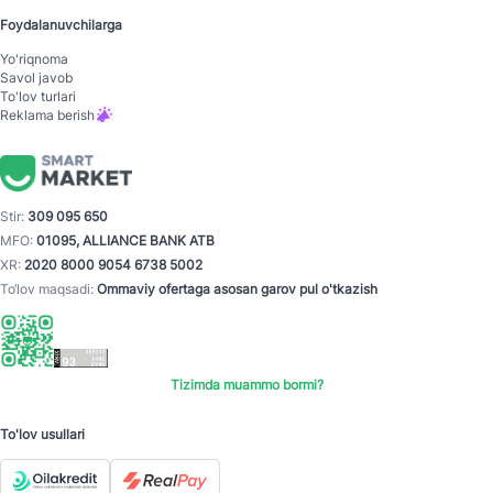
Foydalanuvchilarga
Yo'riqnoma
Savol javob
To'lov turlari
Reklama berish
Stir:
309 095 650
MFO:
01095, ALLIANCE BANK ATB
XR:
2020 8000 9054 6738 5002
To‘lov maqsadi:
Ommaviy ofertaga asosan garov pul o'tkazish
Tizimda muammo bormi?
To'lov usullari