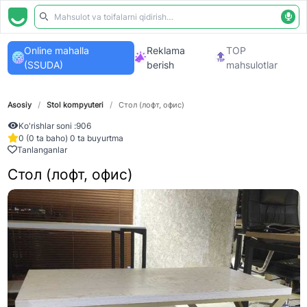
Online mahalla
Reklama
TOP
(SSUDA)
berish
mahsulotlar
Asosiy
/
Stol kompyuteri
/
Стол (лофт, офис)
Ko'rishlar soni :
906
0 (0 ta baho) 0 ta buyurtma
Tanlanganlar
Стол (лофт, офис)