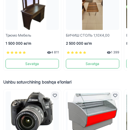
Трюмо Мебель
БИЧИШ СТОЛЬ 1,10Х4,00
Bo
1 500 000 so'm
2 500 000 so'm
80
4 811
1 399
Savatga
Savatga
Ushbu sotuvchining boshqa e'lonlari