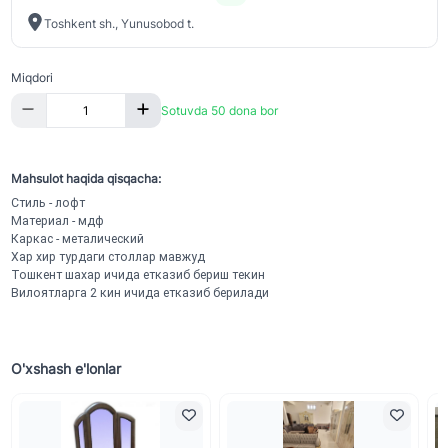
Toshkent sh., Yunusobod t.
Miqdori
Sotuvda 50 dona bor
Mahsulot haqida qisqacha:
Стиль - лофт
Материал - мдф
Каркас - металический
Хар хир турдаги столлар мавжуд 
Тошкент шахар ичида етказиб бериш текин 
Вилоятларга 2 кин ичида етказиб берилади
O'xshash e'lonlar