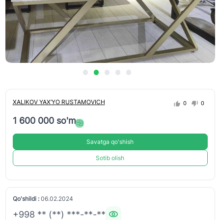
XALIKOV YAX’YO RUSTAMOVICH
0
0
1 600 000 so'm
Savatga qo'shish
Sotib olish
Qo'shildi :
06.02.2024
+998 ** (**) ***-**-**