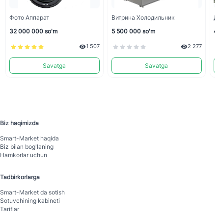
Фото Аппарат
Витрина Холодильник
Д
32 000 000 so'm
5 500 000 so'm
4 
1 507
2 277
Savatga
Savatga
Biz haqimizda
Smart-Mаrket haqida
Biz bilan bog'laning
Hamkorlar uchun
Tadbirkorlarga
Smart-Mаrket da sotish
Sotuvchining kabineti
Tariflar