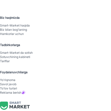
Biz haqimizda
Smart-Mаrket haqida
Biz bilan bog'laning
Hamkorlar uchun
Tadbirkorlarga
Smart-Mаrket da sotish
Sotuvchining kabineti
Tariflar
Foydalanuvchilarga
Yo'riqnoma
Savol javob
To'lov turlari
Reklama berish