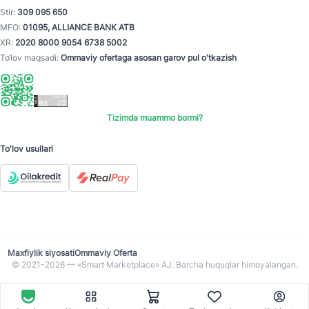
Stir:
309 095 650
MFO:
01095, ALLIANCE BANK ATB
XR:
2020 8000 9054 6738 5002
To‘lov maqsadi:
Ommaviy ofertaga asosan garov pul o'tkazish
Tizimda muammo bormi?
To'lov usullari
Maxfiylik siyosati
Ommaviy Oferta
© 2021-2026 — «Smart Marketplace» AJ. Barcha huquqlar himoyalangan.