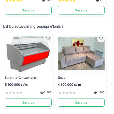
1 971
325
Savatga
Savatga
Ushbu sotuvchining boshqa e'lonlari
Витрина Холодильник
Диван
М
5 500 000 so'm
4 500 000 so'm
1 
2 280
1 300
Savatga
Savatga