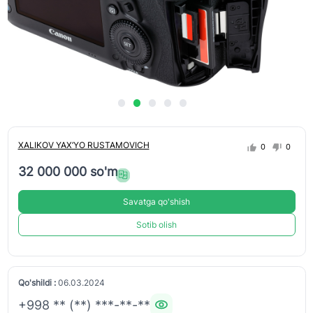
XALIKOV YAX’YO RUSTAMOVICH
0
0
32 000 000 so'm
Savatga qo'shish
Sotib olish
Qo'shildi :
06.03.2024
+998 ** (**) ***-**-**