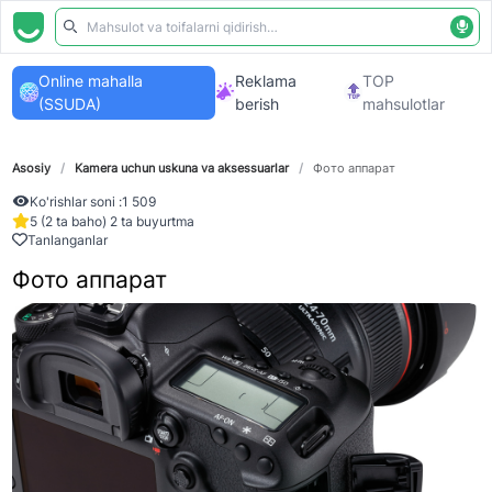
Online mahalla
Reklama
TOP
(SSUDA)
berish
mahsulotlar
Asosiy
/
Kamera uchun uskuna va aksessuarlar
/
Фото аппарат
Ko'rishlar soni :
1 509
5 (2 ta baho) 2 ta buyurtma
Tanlanganlar
Фото аппарат