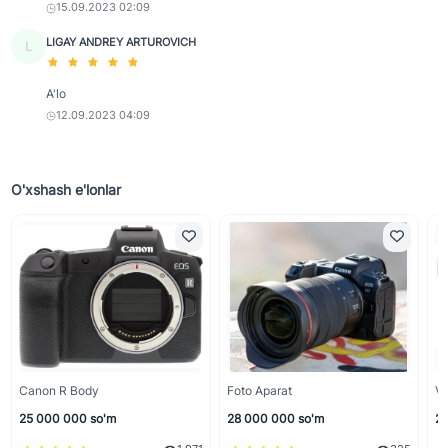
15.09.2023 02:09
LIGAY ANDREY ARTUROVICH
L
A'lo
12.09.2023 04:09
O'xshash e'lonlar
Canon R Body
Foto Aparat
Vi
25 000 000 so'm
28 000 000 so'm
20