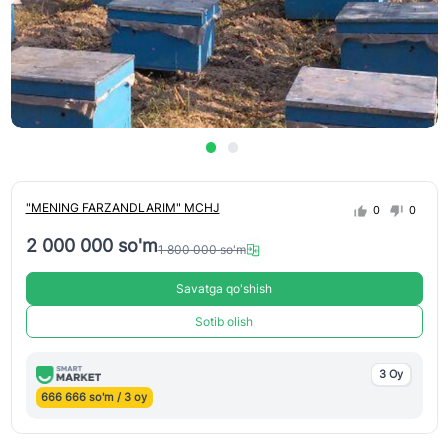
"MENING FARZANDLARIM" MCHJ
0
0
2 000 000 so'm
1 800 000 so'm
Savatga qo'shish
Sotib olish
3 Oy
666 666 so'm / 3 oy