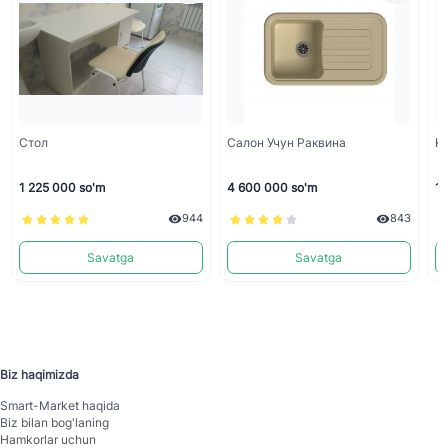
Стол
Салон Учун Раквина
Ku
1 225 000 so'm
4 600 000 so'm
1 
944
843
Savatga
Savatga
Biz haqimizda
Smart-Mаrket haqida
Biz bilan bog'laning
Hamkorlar uchun