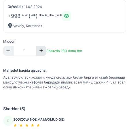
Qo'shildi :
11.03.2024
+998 ** (**) ***-**-**
Navoiy, Karmana t.
Miqdori
Sotuvda 100 dona bor
Mahsulot haqida qisqacha:
Асалари оиласи хозирги кунда оилалари билан бирга етказиб берилади
махсулотларни кафолат беридади йиллик асал йиғиш хажми 4-5 кг асал
олиш имконияти билан ажралиб беради
Sharhlar (5)
SODIQOVA NOZIMA MAXMUD QIZI
S