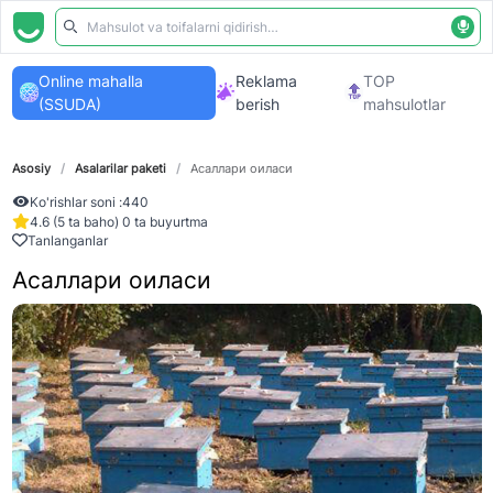
Online mahalla
Reklama
TOP
(SSUDA)
berish
mahsulotlar
Asosiy
/
Asalarilar paketi
/
Асаллари оиласи
Ko'rishlar soni :
440
4.6 (5 ta baho) 0 ta buyurtma
Tanlanganlar
Асаллари оиласи