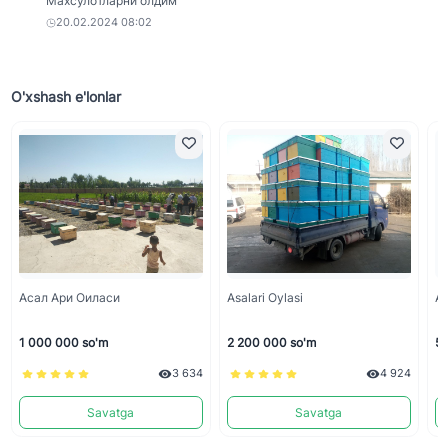
Махсулотларни олдим
20.02.2024 08:02
O'xshash e'lonlar
Асал Ари Оиласи
Asalari Oylasi
As
1 000 000 so'm
2 200 000 so'm
50
3 634
4 924
Savatga
Savatga