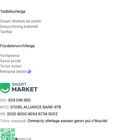
Tadbirkorlarga
Smart-Mаrket da sotish
Sotuvchining kabineti
Tariflar
Foydalanuvchilarga
Yo'riqnoma
Savol javob
To'lov turlari
Reklama berish
Stir:
309 095 650
MFO:
01095, ALLIANCE BANK ATB
XR:
2020 8000 9054 6738 5002
To‘lov maqsadi:
Ommaviy ofertaga asosan garov pul o'tkazish