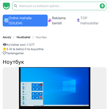
Online mahalla
Reklama
TOP
(SSUDA)
berish
mahsulotlar
Asosiy
/
Noutbuklar
/
Ноутбук
Ko'rishlar soni :
1 077
5 (4 ta baho) 0 ta buyurtma
Tanlanganlar
Ноутбук