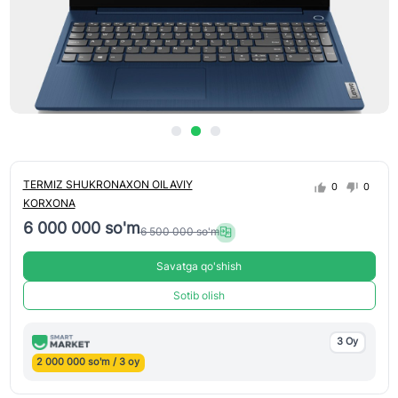
TERMIZ SHUKRONAXON OILAVIY
0
0
KORXONA
6 000 000 so'm
6 500 000 so'm
Savatga qo'shish
Sotib olish
3 Oy
2 000 000 so'm / 3 oy