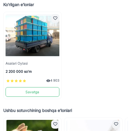
Ko'rilgan e'lonlar
Asalari Oylasi
2 200 000 so'm
4 903
Savatga
Ushbu sotuvchining boshqa e'lonlari