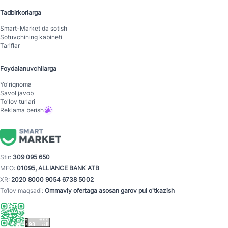
Tadbirkorlarga
Smart-Mаrket da sotish
Sotuvchining kabineti
Tariflar
Foydalanuvchilarga
Yo'riqnoma
Savol javob
To'lov turlari
Reklama berish
Stir:
309 095 650
MFO:
01095, ALLIANCE BANK ATB
XR:
2020 8000 9054 6738 5002
To‘lov maqsadi:
Ommaviy ofertaga asosan garov pul o'tkazish