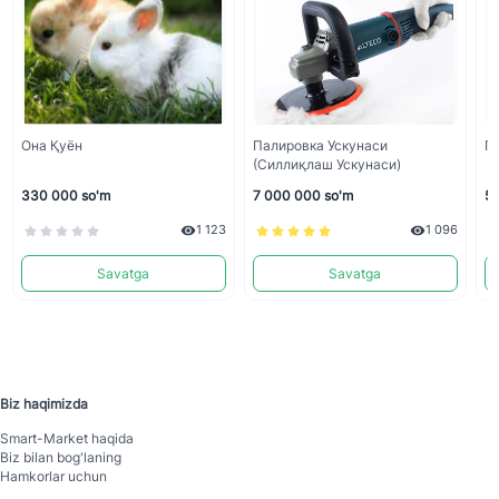
Она Қуён
Палировка Ускунаси
Пр
(силлиқлаш Ускунаси)
330 000 so'm
7 000 000 so'm
5 
1 123
1 096
Savatga
Savatga
Biz haqimizda
Smart-Mаrket haqida
Biz bilan bog'laning
Hamkorlar uchun