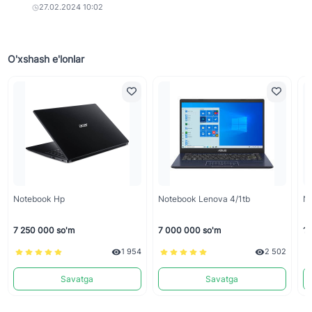
27.02.2024 10:02
O'xshash e'lonlar
Notebook Hp
Notebook Lenova 4/1tb
N
7 250 000 so'm
7 000 000 so'm
10
1 954
2 502
Savatga
Savatga