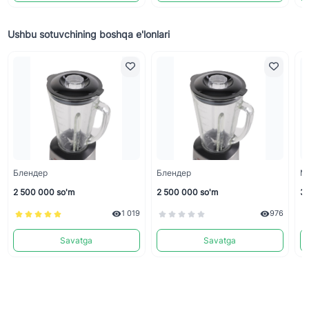
Ushbu sotuvchining boshqa e'lonlari
Блендер
Блендер
М
2 500 000 so'm
2 500 000 so'm
3 
1 019
976
Savatga
Savatga