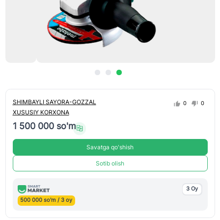
SHIMBAYLI SAYORA-GOZZAL
0
0
XUSUSIY KORXONA
1 500 000 so'm
Savatga qo'shish
Sotib olish
3 Oy
500 000 so'm / 3 oy