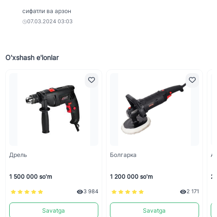
сифатли ва арзон
07.03.2024 03:03
O'xshash e'lonlar
Дрель
Болгарка
А
1 500 000 so'm
1 200 000 so'm
2 
3 984
2 171
Savatga
Savatga