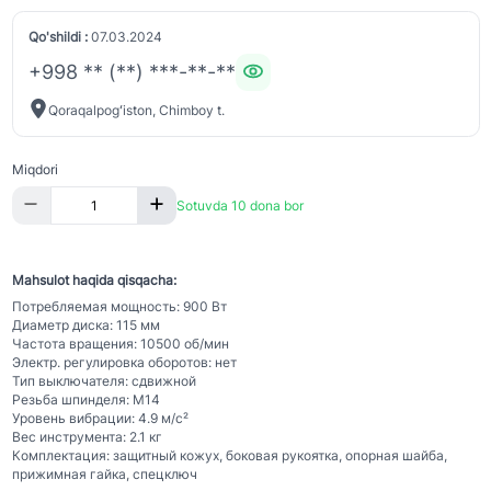
Qo'shildi :
07.03.2024
+998 ** (**) ***-**-**
Qoraqalpogʻiston, Chimboy t.
Miqdori
Sotuvda 10 dona bor
Mahsulot haqida qisqacha:
Потребляемая мощность: 900 Вт
Диаметр диска: 115 мм
Частота вращения: 10500 об/мин
Электр. регулировка оборотов: нет
Тип выключателя: сдвижной
Резьба шпинделя: М14
Уровень вибрации: 4.9 м/с²
Вес инструмента: 2.1 кг
Комплектация: защитный кожух, боковая рукоятка, опорная шайба,
прижимная гайка, спецключ