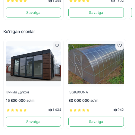
1 344
1 502
Savatga
Savatga
Ko'rilgan e'lonlar
Кучма Дукон
ISSIQXONA
15 800 000 so'm
30 000 000 so'm
1 434
942
Savatga
Savatga