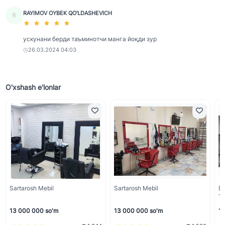
RAYIMOV OYBEK QO‘LDASHEVICH
R
ускунани берди таъминотчи манга йоқди зур
26.03.2024 04:03
O'xshash e'lonlar
Sartarosh Mebil
Sartarosh Mebil
Do
Tu
13 000 000 so'm
13 000 000 so'm
11