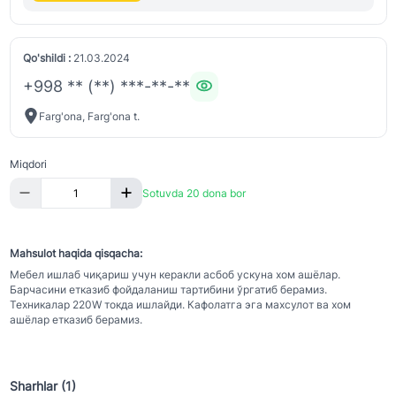
Qo'shildi :
21.03.2024
+998 ** (**) ***-**-**
Farg'ona, Farg'ona t.
Miqdori
Sotuvda 20 dona bor
Mahsulot haqida qisqacha:
Мебел ишлаб чиқариш учун керакли асбоб ускуна хом ашёлар.
Барчасини етказиб фойдаланиш тартибини ўргатиб берамиз.
Техникалар 220W токда ишлайди. Кафолатга эга махсулот ва хом
ашёлар етказиб берамиз.
Sharhlar (1)