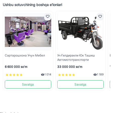
Ushbu sotuvchining boshqa e'lonlari
Сартарошхона Учун Мебел
Уч Ғилдиракли Юк Ташиш
Во
Автомототранспорти
6 600 000 so'm
33 000 000 so'm
1 
1 014
1 189
Savatga
Savatga