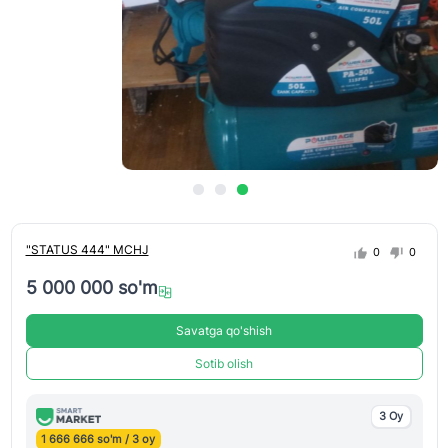
"STATUS 444" MCHJ
0
0
5 000 000 so'm
Savatga qo'shish
Sotib olish
3 Oy
1 666 666 so'm / 3 oy