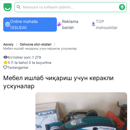
Online mahalla
Reklama
TOP
(SSUDA)
berish
mahsulotlar
Asosiy
/
Oshxona stol-stullari
/
Мебел ишлаб чиқариш учун керакли ускуналар
Ko'rishlar soni :
1 279
5 (1 ta baho) 0 ta buyurtma
Tanlanganlar
Мебел ишлаб чиқариш учун керакли
ускуналар