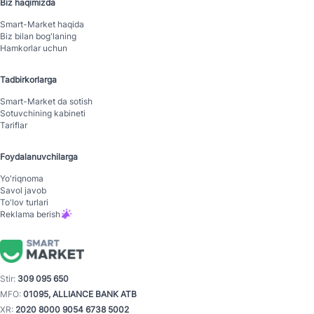
Biz haqimizda
Smart-Mаrket haqida
Biz bilan bog'laning
Hamkorlar uchun
Tadbirkorlarga
Smart-Mаrket da sotish
Sotuvchining kabineti
Tariflar
Foydalanuvchilarga
Yo'riqnoma
Savol javob
To'lov turlari
Reklama berish
Stir:
309 095 650
MFO:
01095, ALLIANCE BANK ATB
XR:
2020 8000 9054 6738 5002