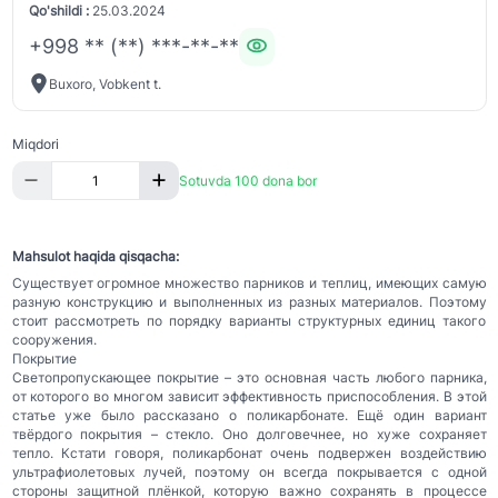
Qo'shildi :
25.03.2024
+998 ** (**) ***-**-**
Buxoro, Vobkent t.
Miqdori
Sotuvda 100 dona bor
Mahsulot haqida qisqacha:
Существует огромное множество парников и теплиц, имеющих самую
разную конструкцию и выполненных из разных материалов. Поэтому
стоит рассмотреть по порядку варианты структурных единиц такого
сооружения.
Покрытие
Светопропускающее покрытие – это основная часть любого парника,
от которого во многом зависит эффективность приспособления. В этой
статье уже было рассказано о поликарбонате. Ещё один вариант
твёрдого покрытия – стекло. Оно долговечнее, но хуже сохраняет
тепло. Кстати говоря, поликарбонат очень подвержен воздействию
ультрафиолетовых лучей, поэтому он всегда покрывается с одной
стороны защитной плёнкой, которую важно сохранять в процессе