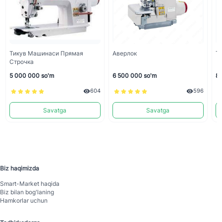
Тикув Машинаси Прямая
Аверлок
Т
Строчка
5 000 000 so'm
6 500 000 so'm
8 
604
596
Savatga
Savatga
Biz haqimizda
Smart-Mаrket haqida
Biz bilan bog'laning
Hamkorlar uchun