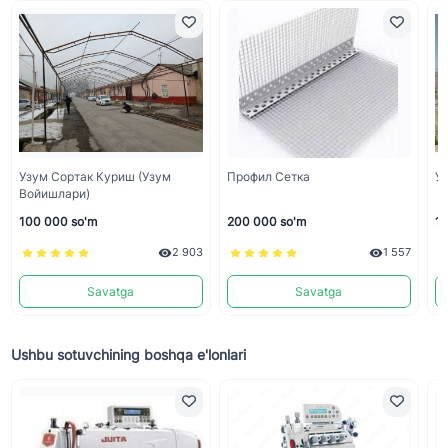
Узум Сортак Куриш (узум
Профил Сетка
Уз
Войишлари)
100 000 so'm
200 000 so'm
10
2 903
1 557
Savatga
Savatga
Ushbu sotuvchining boshqa e'lonlari