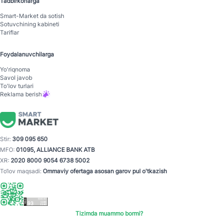
Tadbirkorlarga
Smart-Mаrket da sotish
Sotuvchining kabineti
Tariflar
Foydalanuvchilarga
Yo'riqnoma
Savol javob
To'lov turlari
Reklama berish
Stir:
309 095 650
MFO:
01095, ALLIANCE BANK ATB
XR:
2020 8000 9054 6738 5002
To‘lov maqsadi:
Ommaviy ofertaga asosan garov pul o'tkazish
Tizimda muammo bormi?