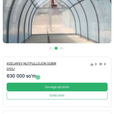
XODJAYEV NUTFULLOJON SOBIR
0
0
O‘G‘LI
630 000 so'm
Savatga qo'shish
Sotib olish