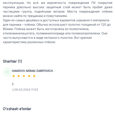
эксплуатации. Но всё же вероятность повреждения ПК покрытия
парника довольно высока: защитный слой может быть пробит даже
частицами грунта, поднятыми ветром. Места повреждения плёнки
можно найти по трещинам и помутнениям.
Один из самых дешёвых и доступных вариантов укрывного материала
для парника – плёнка. Обычно используют полотно толщиной от 120 до
60мкм. Плёнка может быть изготовлена из полиэтилена,
этиленвинилацетата, поливинилхлорида или полиизопропилена. Они
часто выпускаются в виде нетканого полотна. Вот краткая
характеристика различных плёнок:
Sharhlar (1)
HAMIDOV AKRAM ZARIPOVICH
H
5
26.03.2024 11:03
O'xshash e'lonlar