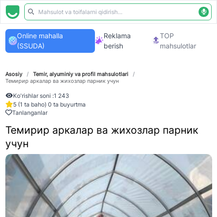
Online mahalla
Reklama
TOP
(SSUDA)
berish
mahsulotlar
Asosiy
/
Temir, alyuminiy va profil mahsulotlari
/
Темирир аркалар ва жихозлар парник учун
Ko'rishlar soni :
1 243
5 (1 ta baho) 0 ta buyurtma
Tanlanganlar
Темирир аркалар ва жихозлар парник
учун