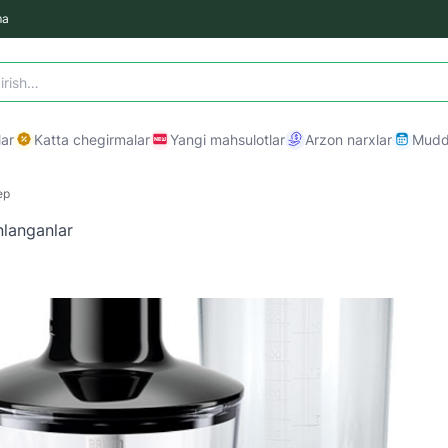
ma
ar
Katta chegirmalar
Yangi mahsulotlar
Arzon narxlar
Mudda
ер
nlanganlar