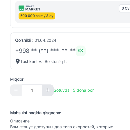
3 Oy
500 000 so'm / 3 oy
Qo'shildi :
01.04.2024
+998 ** (**) ***-**-**
Toshkent v., Bo'stonliq t.
Miqdori
Sotuvda 15 dona bor
Mahsulot haqida qisqacha:
Описание
Вам станут доступны два типа скоростей, которые