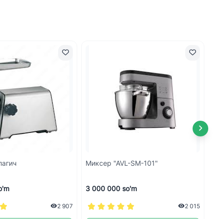
лагич
Миксер "AVL-SM-101"
М
o'm
3 000 000 so'm
5
2 907
2 015