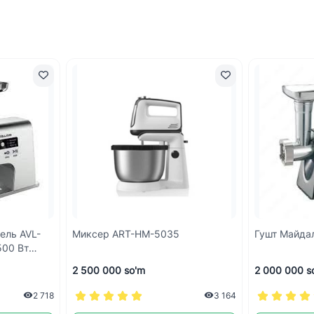
ель AVL-
Миксер ART-HM-5035
Гушт Майда
00 Вт
2 500 000 so'm
2 000 000 s
2 718
3 164