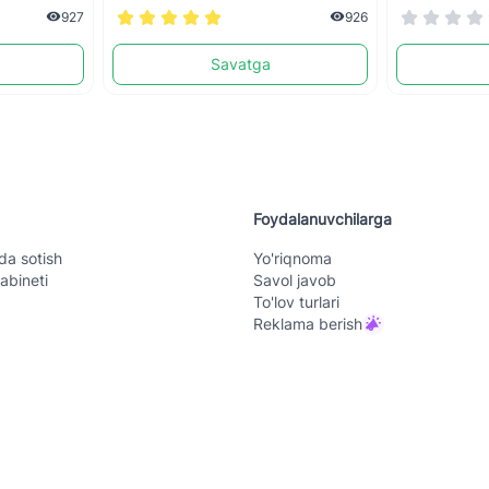
927
926
Savatga
Foydalanuvchilarga
da sotish
Yo'riqnoma
abineti
Savol javob
To'lov turlari
Reklama berish