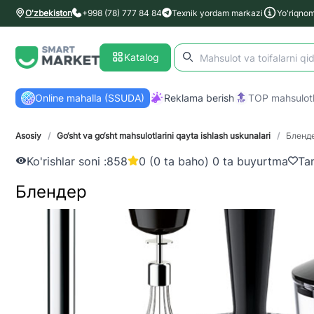
O'zbekiston
+998 (78) 777 84 84
Texnik yordam markazi
Yo'riqno
Katalog
Online mahalla (SSUDA)
Reklama berish
TOP mahsulotl
Asosiy
/
Go‘sht va go‘sht mahsulotlarini qayta ishlash uskunalari
/
Бленд
Ko'rishlar soni :
858
0 (0 ta baho) 0 ta buyurtma
Ta
Блендер