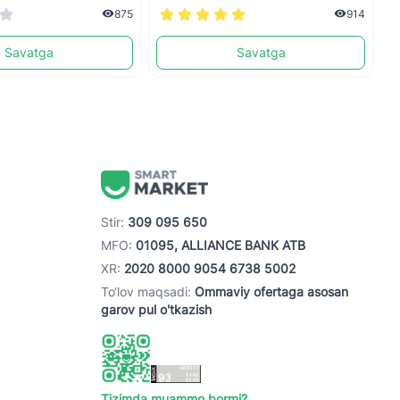
875
914
Savatga
Savatga
Stir:
309 095 650
MFO:
01095, ALLIANCE BANK ATB
XR:
2020 8000 9054 6738 5002
To‘lov maqsadi:
Ommaviy ofertaga asosan
garov pul o'tkazish
Tizimda muammo bormi?