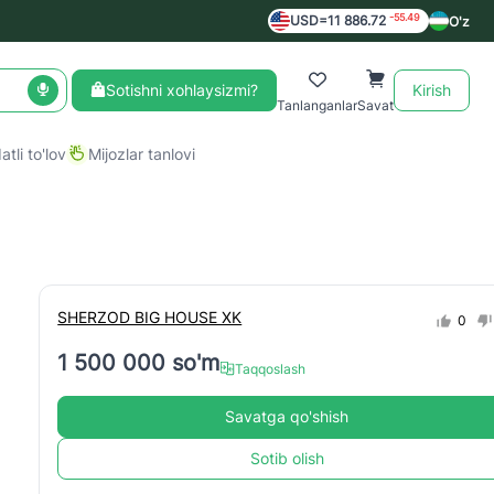
-55.49
USD=11 886.72
O'z
Sotishni xohlaysizmi?
Kirish
Tanlanganlar
Savat
tli to'lov
Mijozlar tanlovi
SHERZOD BIG HOUSE XK
0
1 500 000 so'm
Taqqoslash
Savatga qo'shish
Sotib olish