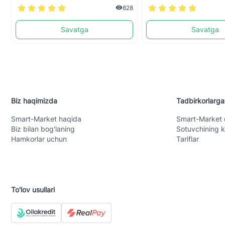
828
Savatga
Savatga
Biz haqimizda
Tadbirkorlarga
Smart-Mаrket haqida
Smart-Mаrket 
Biz bilan bog'laning
Sotuvchining k
Hamkorlar uchun
Tariflar
To'lov usullari