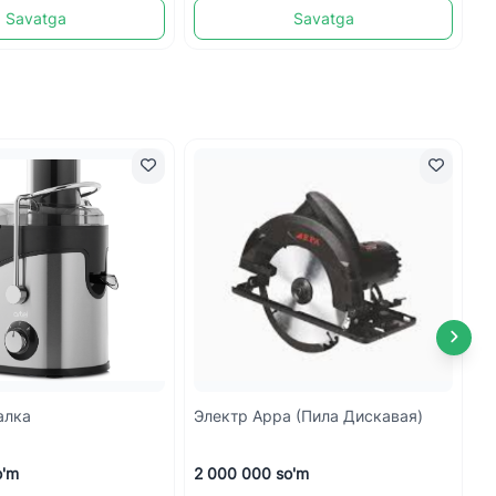
Savatga
Savatga
алка
Электр Арра (пила Дискавая)
Э
o'm
2 000 000 so'm
1