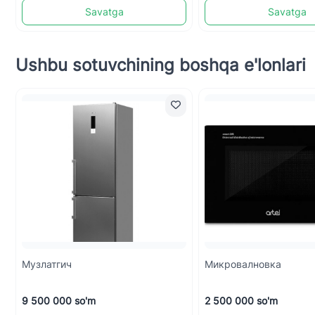
Savatga
Savatga
Ushbu sotuvchining boshqa e'lonlari
Mузлатгич
Микровалновка
9 500 000 so'm
2 500 000 so'm