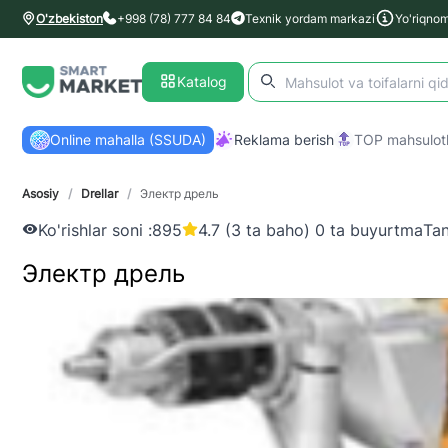
O'zbekiston
+998 (78) 777 84 84
Texnik yordam markazi
Yo'riqno
Katalog
Online mahalla (SSUDA)
Reklama berish
TOP mahsulotl
Asosiy
/
Drellar
/
Электр дрель
Ko'rishlar soni :
895
4.7 (3 ta baho) 0 ta buyurtma
Tan
Электр дрель