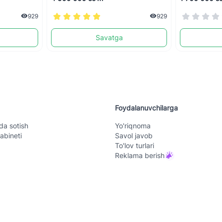
929
929
Savatga
Foydalanuvchilarga
da sotish
Yo'riqnoma
abineti
Savol javob
To'lov turlari
Reklama berish