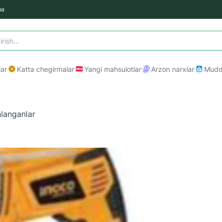
ma
ar
Katta chegirmalar
Yangi mahsulotlar
Arzon narxlar
Mudda
langanlar