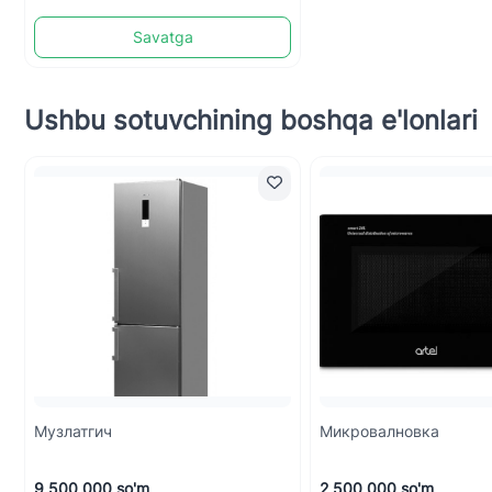
Savatga
Ushbu sotuvchining boshqa e'lonlari
Mузлатгич
Микровалновка
9 500 000 so'm
2 500 000 so'm