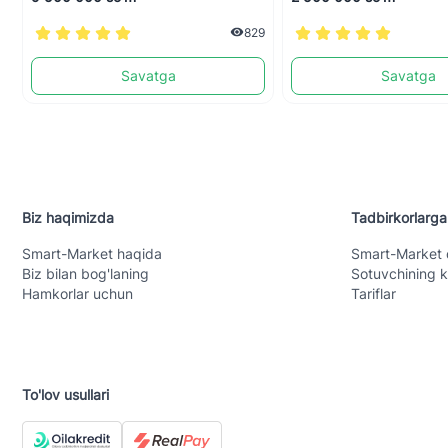
829
Savatga
Savatga
Biz haqimizda
Tadbirkorlarga
Smart-Mаrket haqida
Smart-Mаrket 
Biz bilan bog'laning
Sotuvchining k
Hamkorlar uchun
Tariflar
To'lov usullari