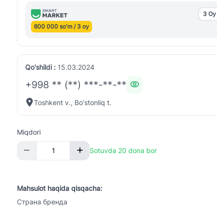
3 Oy
600 000 so'm / 3 oy
Qo'shildi :
15.03.2024
+998 ** (**) ***-**-**
Toshkent v., Bo'stonliq t.
Miqdori
Sotuvda 20 dona bor
Mahsulot haqida qisqacha:
Страна бренда