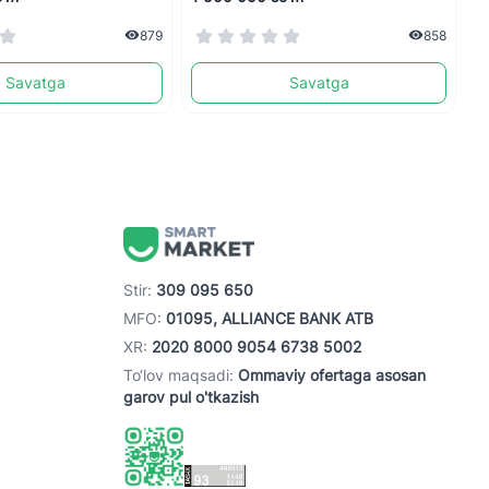
879
858
Savatga
Savatga
Stir:
309 095 650
MFO:
01095, ALLIANCE BANK ATB
XR:
2020 8000 9054 6738 5002
To‘lov maqsadi:
Ommaviy ofertaga asosan
garov pul o'tkazish