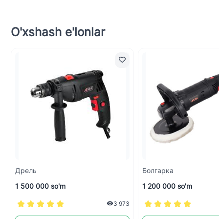
O'xshash e'lonlar
Дрель
Болгарка
1 500 000 so'm
1 200 000 so'm
3 973