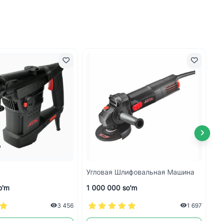
Угловая Шлифовальная Машина
У
o'm
1 000 000 so'm
1
3 456
1 697