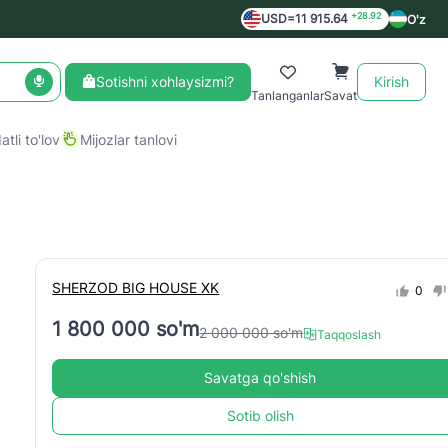
+28.92
USD=11 915.64
O'z
Sotishni xohlaysizmi?
Kirish
Tanlanganlar
Savat
tli to'lov
Mijozlar tanlovi
SHERZOD BIG HOUSE XK
0
1 800 000 so'm
2 000 000 so'm
Taqqoslash
Savatga qo'shish
Sotib olish