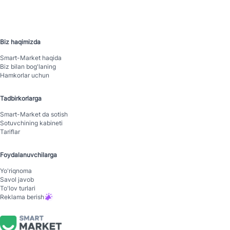
Biz haqimizda
Smart-Mаrket haqida
Biz bilan bog'laning
Hamkorlar uchun
Tadbirkorlarga
Smart-Mаrket da sotish
Sotuvchining kabineti
Tariflar
Foydalanuvchilarga
Yo'riqnoma
Savol javob
To'lov turlari
Reklama berish