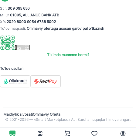
Stir:
309 095 650
MFO:
01095, ALLIANCE BANK ATB
XR:
2020 8000 9054 6738 5002
To‘lov maqsadi:
Ommaviy ofertaga asosan garov pul o'tkazish
Tizimda muammo bormi?
To'lov usullari
Maxfiylik siyosati
Ommaviy Oferta
© 2021-2026 — «Smart Marketplace» AJ. Barcha huquqlar himoyalangan.