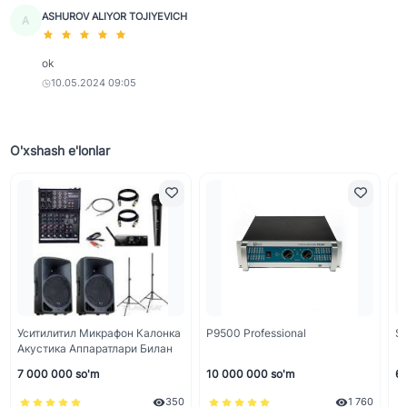
ASHUROV ALIYOR TOJIYEVICH
A
ok
10.05.2024 09:05
O'xshash e'lonlar
Уситилитил Микрафон Калонка
P9500 Professional
S
Акустика Аппаратлари Билан
7 000 000 so'm
10 000 000 so'm
6 
350
1 760