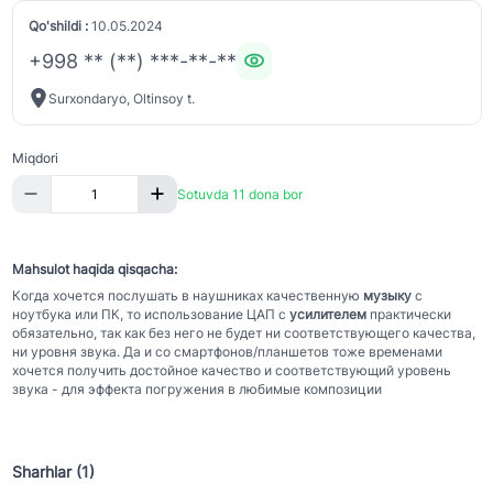
Qo'shildi :
10.05.2024
+998 ** (**) ***-**-**
Surxondaryo, Oltinsoy t.
Miqdori
Sotuvda 11 dona bor
Mahsulot haqida qisqacha:
Когда хочется послушать в наушниках качественную
музыку
с
ноутбука или ПК, то использование ЦАП с
усилителем
практически
обязательно, так как без него не будет ни соответствующего качества,
ни уровня звука. Да и со смартфонов/планшетов тоже временами
хочется получить достойное качество и соответствующий уровень
звука - для эффекта погружения в любимые композиции
Sharhlar (1)