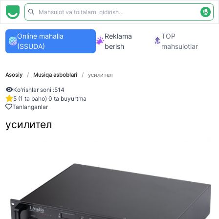
Online mahalla
Reklama
TOP
(SSUDA)
berish
mahsulotlar
Asosiy
/
Musiqa asboblari
/
усилител
Ko'rishlar soni :
514
5 (1 ta baho) 0 ta buyurtma
Tanlanganlar
усилител