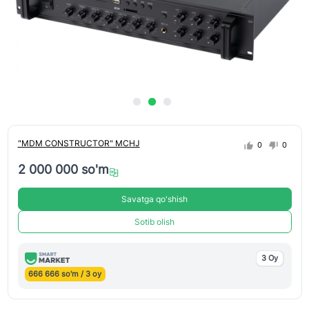
"MDM CONSTRUCTOR" MCHJ
0
0
2 000 000 so'm
Savatga qo'shish
Sotib olish
3 Oy
666 666 so'm / 3 oy