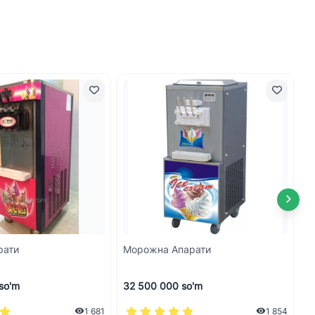
рати
Морожна Апарати
M
2
so'm
32 500 000 so'm
1
1 681
1 854