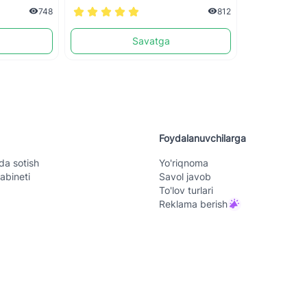
748
812
Savatga
Foydalanuvchilarga
da sotish
Yo'riqnoma
abineti
Savol javob
To'lov turlari
Reklama berish