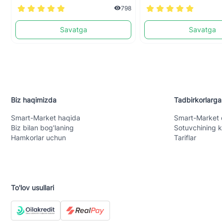
798
Savatga
Savatga
Biz haqimizda
Tadbirkorlarga
Smart-Mаrket haqida
Smart-Mаrket 
Biz bilan bog'laning
Sotuvchining k
Hamkorlar uchun
Tariflar
To'lov usullari