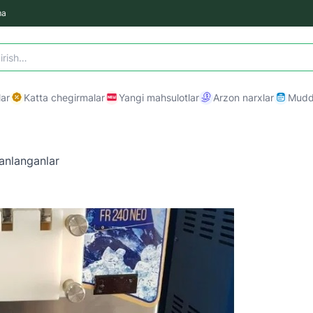
ma
ar
Katta chegirmalar
Yangi mahsulotlar
Arzon narxlar
Mudda
anlanganlar