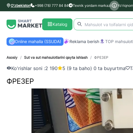
O'zbekiston
+998 (78) 777 84 84
Texnik yordam markazi
Yo'riqno
Katalog
Online mahalla (SSUDA)
Reklama berish
TOP mahsulotl
Asosiy
/
Sut va sut mahsulotlarini qayta ishlash
/
ФРЕЗЕР
Ko'rishlar soni :
2 190
5 (9 ta baho) 0 ta buyurtma
T
ФРЕЗЕР