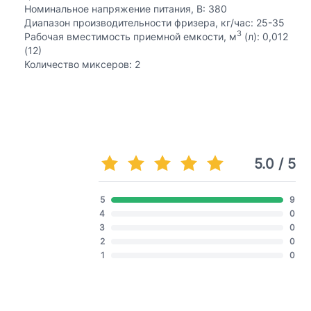
Номинальное напряжение питания, В: 380
Диапазон производительности фризера, кг/час: 25-35
3
Рабочая вместимость приемной емкости, м
(л): 0,012
(12)
Количество миксеров: 2
5.0 / 5
5
9
4
0
3
0
2
0
1
0