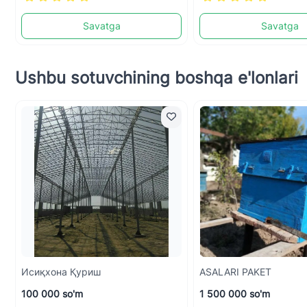
Savatga
Savatga
Ushbu sotuvchining boshqa e'lonlari
Исиқхона Қуриш
ASALARI PAKET
100 000 so'm
1 500 000 so'm