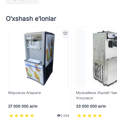
O'xshash e'lonlar
Морожна Апарати
Музкаймок Ишлаб Чи
Ускунаси
27 000 000 so'm
33 000 000 so'm
2 234