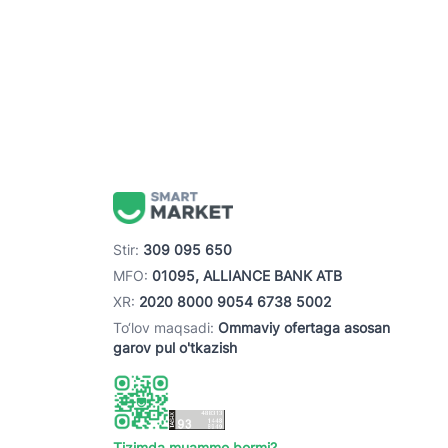
Stir:
309 095 650
MFO:
01095, ALLIANCE BANK ATB
XR:
2020 8000 9054 6738 5002
To‘lov maqsadi:
Ommaviy ofertaga asosan
garov pul o'tkazish
Tizimda muammo bormi?