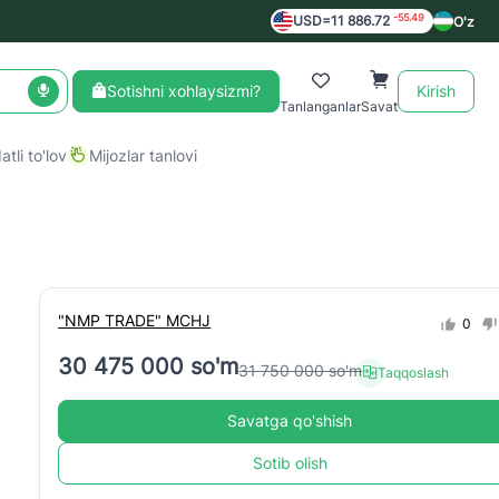
-55.49
USD=11 886.72
O'z
Sotishni xohlaysizmi?
Kirish
Tanlanganlar
Savat
tli to'lov
Mijozlar tanlovi
"NMP TRADE" MCHJ
0
30 475 000 so'm
31 750 000 so'm
Taqqoslash
Savatga qo'shish
Sotib olish