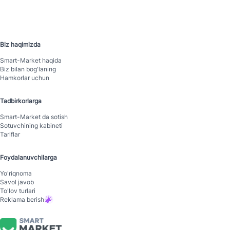
Biz haqimizda
Smart-Mаrket haqida
Biz bilan bog'laning
Hamkorlar uchun
Tadbirkorlarga
Smart-Mаrket da sotish
Sotuvchining kabineti
Tariflar
Foydalanuvchilarga
Yo'riqnoma
Savol javob
To'lov turlari
Reklama berish