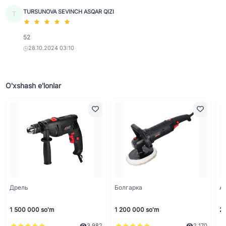
TURSUNOVA SEVINCH ASQAR QIZI
T
52
28.10.2024 03:10
O'xshash e'lonlar
Дрель
Болгарка
А
1 500 000 so'm
1 200 000 so'm
2 
3 982
2 170