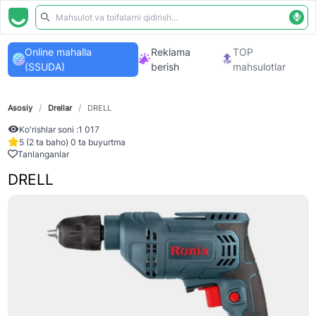
Online mahalla
Reklama
TOP
(SSUDA)
berish
mahsulotlar
Asosiy
/
Drellar
/
DRELL
Ko'rishlar soni :
1 017
5 (2 ta baho) 0 ta buyurtma
Tanlanganlar
DRELL