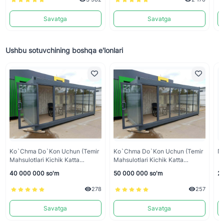
Savatga
Savatga
Ushbu sotuvchining boshqa e'lonlari
Ko`chma Do`kon Uchun (Temir
Ko`chma Do`kon Uchun (Temir
Гр
Mahsulotlari Kichik Katta
Mahsulotlari Kichik Katta
Konteynir Magazenlar)
Konteynir Magazenlar)
40 000 000 so'm
50 000 000 so'm
28
278
257
Savatga
Savatga