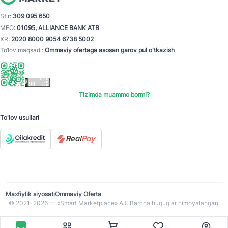
Stir:
309 095 650
MFO:
01095, ALLIANCE BANK ATB
XR:
2020 8000 9054 6738 5002
To‘lov maqsadi:
Ommaviy ofertaga asosan garov pul o'tkazish
Tizimda muammo bormi?
To'lov usullari
Maxfiylik siyosati
Ommaviy Oferta
© 2021-2026 — «Smart Marketplace» AJ. Barcha huquqlar himoyalangan.