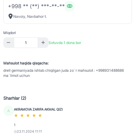
+998 ** (**) ***-**-**
Navoiy, Navbahor t.
Miqdori
Sotuvda 1 dona bor
Mahsulot haqida qisqacha:
drell germaniyada ishlab chiqilgan juda zo`r mahsulot : +998931488686
ma`limot uchun
Sharhlar (2)
AKRAMOVA ZARIFA AKMAL QIZI
A
1
23.11.2024 11:11