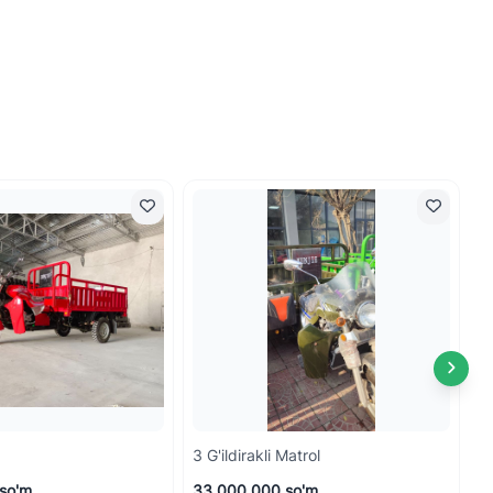
3 G'ildirakli Matrol
S
so'm
33 000 000 so'm
3