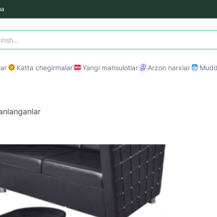
ma
ar
Katta chegirmalar
Yangi mahsulotlar
Arzon narxlar
Mudda
anlanganlar