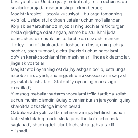
tavsiya etiladi. Ushbu qulay mebel natija olish uchun vaqtni
sezilarli darajada qisqartirishga imkon beradi;
Magistr kreslosi - asosiy xususiyat - bu orqa tomonning
yo'qligi. Ushbu stul o'tirgan ustalar uchun mo'ljallangan.
Ko'plab sartaroshlar o'z mijozlarining sochlarini tik turgan
holda qirqishga odatlangan, ammo bu stul ishni juda
osonlashtiradi, chunki uni balandlikda sozlash mumkin;
Trolley - bu g'ildiraklardagi toshbo'ron toshi, uning ichiga
sochlar, soch turmagi, elektr jihozlari uchun narsalarni
qo'yish kerak: sochlarini fen mashinalari, jingalak dazmollar,
jingalak vositalar;
Magistr stoli oynaning ostida joylashgan bo'lib, usta unga
asboblarni qo'yadi, shuningdek uni aksessuarlarni saqlash
joyi sifatida ishlatadi. Stol qat'iy oynaning markaziga
o'rnatiladi;
Yumshoq mebellar sartaroshxonalarni to'liq tartibga solish
uchun muhim qismdir. Qulay divanlar kutish jarayonini qulay
sharoitda o'tkazishga imkon beradi;
Qabulxonada yoki zalda mehmonlarni joylashtirish uchun
kofe stoli talab qilinadi. Moda jurnallari ko'pincha unda
saqlanadi, shuningdek ular bir chashka qahva taklif
qilishadi.