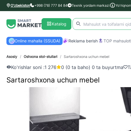
O'zbekiston
+998 (78) 777 84 84
Texnik yordam markazi
Yo'riqno
Katalog
Online mahalla (SSUDA)
Reklama berish
TOP mahsulotl
Asosiy
/
Oshxona stol-stullari
/
Sartaroshxona uchun mebel
Ko'rishlar soni :
1 276
0 (0 ta baho) 0 ta buyurtma
T
Sartaroshxona uchun mebel