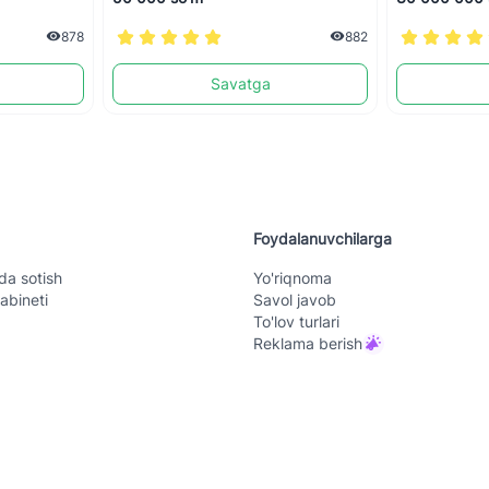
878
882
Savatga
Foydalanuvchilarga
da sotish
Yo'riqnoma
abineti
Savol javob
To'lov turlari
Reklama berish