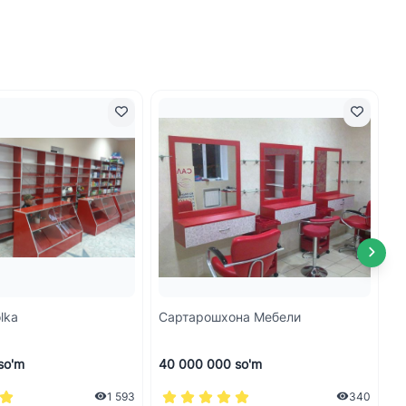
olka
Сартарошхона Мебели
М
Д
so'm
40 000 000 so'm
3
1 593
340