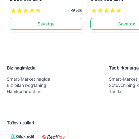
936
Savatga
Savatga
Biz haqimizda
Tadbirkorlarga
Smart-Mаrket haqida
Smart-Mаrket 
Biz bilan bog'laning
Sotuvchining k
Hamkorlar uchun
Tariflar
To'lov usullari