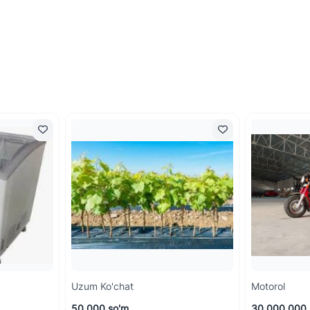
Uzum Ko'chat
Motorol
50 000 so'm
30 000 000 