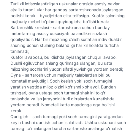
Turli xil ixtisoslashtirilgan uskunalar orasida asosiy navlar
ajralib turadi, ular har qanday sartaroshxonada joylashgan
bo'lishi kerak - byudjetdan elita toifasiga. Kuaför salonining
majburiy mebel to'plami quyidagicha bo'lishi kerak:
Sartaroshlik kreslosi - sartaroshxona uchun bunday
mebellarning asosiy xususiyati balandlikni sozlash
qobiliyatidir. Har bir mijozning o'sish sur'atlari individualdir,
shuning uchun stulning balandligi har xil holatda turlicha
tanlanadi;
Kuaför lavabosu, bu idishda joylashgan chuqur lavabo.
Dushli egiluvchan shlang qurilmaga ulangan, bu usta
mijozning sochlarini yuqori sifatli yuvishiga yordam beradi;
Oyna - sartarosh uchun majburiy talablardan biri bu
nometall mavjudligi. Soch kesish yoki soch turmagini
yaratish vaqtida mijoz o'zini ko'rishni xohlaydi. Bundan
tashqari, oyna ustaga soch turmagi shaklini to'g'ri
tanlashda va ish jarayonini turli qirralardan kuzatishda
yordam beradi. Nometall katta maydonga ega bo'lishi
kerak;
Quritgich - soch turmagi yoki soch turmagini yaratgandan
keyin boshni quritish uchun ishlatiladi. Ushbu uskunani soch
turmagi ta'minlangan barcha sartaroshxonalarga o'rnatish