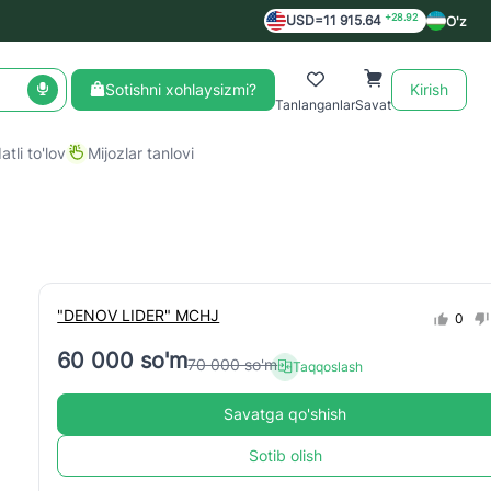
+28.92
USD=11 915.64
O'z
Sotishni xohlaysizmi?
Kirish
Tanlanganlar
Savat
tli to'lov
Mijozlar tanlovi
"DENOV LIDER" MCHJ
0
60 000 so'm
70 000 so'm
Taqqoslash
Savatga qo'shish
Sotib olish