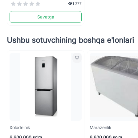
1 277
Savatga
Ushbu sotuvchining boshqa e'lonlari
Xolodelnik
Marazenlik
6 600 000 so'm
6 600 000 so'm