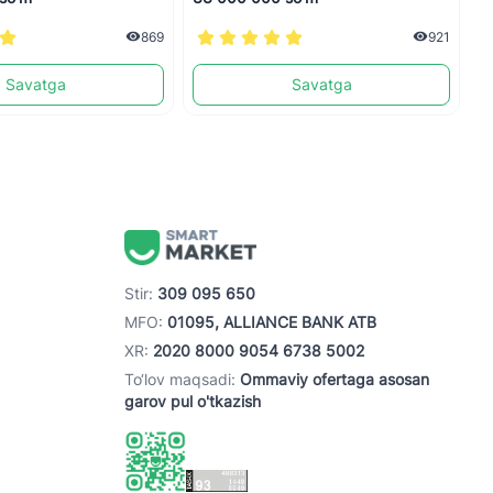
869
921
Savatga
Savatga
Stir:
309 095 650
MFO:
01095, ALLIANCE BANK ATB
XR:
2020 8000 9054 6738 5002
To‘lov maqsadi:
Ommaviy ofertaga asosan
garov pul o'tkazish