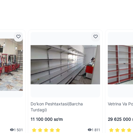
Do'kon Peshtaxtasi(barcha
Vetrina Va P
Turdagi)
11 100 000 so'm
29 625 000 
1 501
1 811