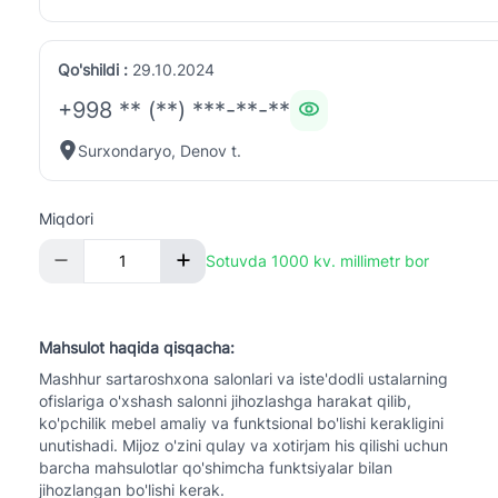
Qo'shildi :
29.10.2024
+998 ** (**) ***-**-**
Surxondaryo, Denov t.
Miqdori
Sotuvda 1000 kv. millimetr bor
Mahsulot haqida qisqacha:
Mashhur sartaroshxona salonlari va iste'dodli ustalarning
ofislariga o'xshash salonni jihozlashga harakat qilib,
ko'pchilik mebel amaliy va funktsional bo'lishi kerakligini
unutishadi. Mijoz o'zini qulay va xotirjam his qilishi uchun
barcha mahsulotlar qo'shimcha funktsiyalar bilan
jihozlangan bo'lishi kerak.