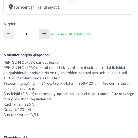
Toshkent sh., Yangihayot t.
Miqdori
Sotuvda 3000 dona bor
Mahsulot haqida qisqacha:
PEN GUIN DL-96K sanoat tezkori
PEN GUIN DL-96K tezkori turli xil tikuvchilik mahsulotlarini kichik ishlab
chiqarishlarda, atelyelarda va uy sharoitida dazmollash uchun ishlatiladi.
Turli xil matolarni tekislash uchun.
Tezkorning og‘irligi — 2,1 kg, taglik o‘lchami 209*120 mm. Tezkor haroratini
sozlash moslamasi.
Suv idishi (3,5 litr) tezkordan yuqorida osilib, tezkorga ulanadi. Suv tezkorga
tabiiy ravishda taqsimlanadi.
Kuchlanish: 220 V
Quvvat: 1200 Vt
Suv rezervuari: 3,5 l
Sharhlar (4)