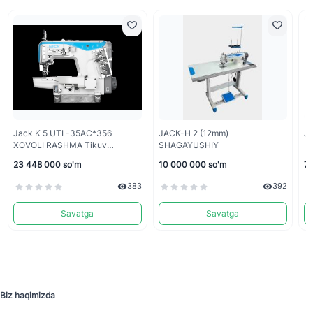
Jack K 5 UTL-35AC*356
JACK-H 2 (12mm)
Ja
XOVOLI RASHMA Tikuv
SHAGAYUSHIY
Mashinasi
23 448 000 so'm
10 000 000 so'm
7 
383
392
Savatga
Savatga
Biz haqimizda