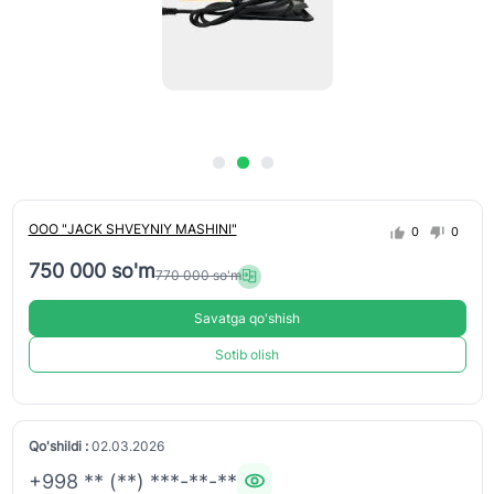
ООО "JACK SHVEYNIY MASHINI"
0
0
750 000 so'm
770 000 so'm
Savatga qo'shish
Sotib olish
Qo'shildi :
02.03.2026
+998 ** (**) ***-**-**