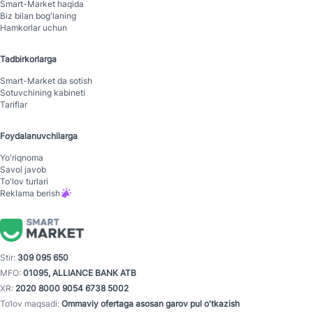
Smart-Mаrket haqida
Biz bilan bog'laning
Hamkorlar uchun
Tadbirkorlarga
Smart-Mаrket da sotish
Sotuvchining kabineti
Tariflar
Foydalanuvchilarga
Yo'riqnoma
Savol javob
To'lov turlari
Reklama berish
Stir:
309 095 650
MFO:
01095, ALLIANCE BANK ATB
XR:
2020 8000 9054 6738 5002
To‘lov maqsadi:
Ommaviy ofertaga asosan garov pul o'tkazish