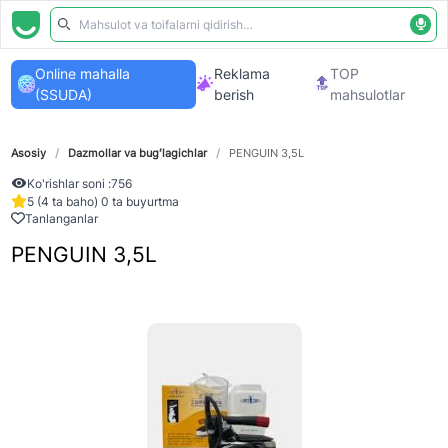
Online mahalla
Reklama
TOP
(SSUDA)
berish
mahsulotlar
Asosiy
/
Dazmollar va bugʻlagichlar
/
PENGUIN 3,5L
Ko'rishlar soni :
756
5 (4 ta baho) 0 ta buyurtma
Tanlanganlar
PENGUIN 3,5L