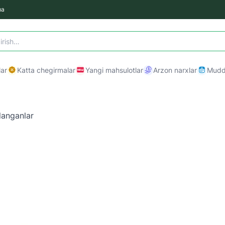
ma
ar
Katta chegirmalar
Yangi mahsulotlar
Arzon narxlar
Mudda
langanlar