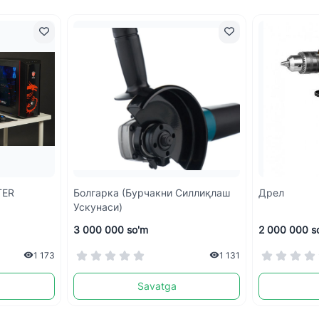
TER
Болгарка (бурчакни Силлиқлаш
Дрел
Ускунаси)
3 000 000 so'm
2 000 000 s
1 173
1 131
Savatga