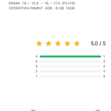
EKRAN 14--- 15.6 -- 16 -- 17.4 IPS FHD
OPERATIVNI PAMINT 4GB - 8-GB 16GB
5.0 / 5
5
1
4
0
3
0
2
0
1
0