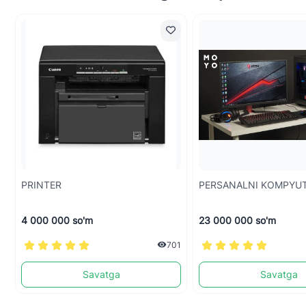
PRINTЕR
PERSANALNI KOMPYU
4 000 000 so'm
23 000 000 so'm
701
Savatga
Savatga