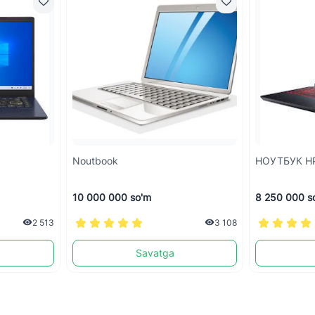
Noutbook
НОУТБУК
10 000 000 so'm
8 250 000 s
2 513
3 108
Savatga