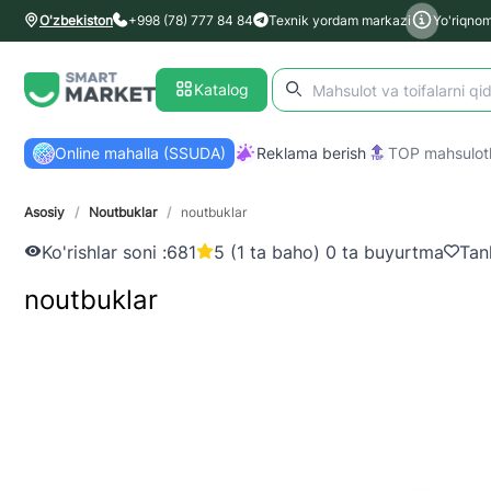
O'zbekiston
+998 (78) 777 84 84
Texnik yordam markazi
Yo'riqno
Katalog
Online mahalla (SSUDA)
Reklama berish
TOP mahsulotl
Asosiy
/
Noutbuklar
/
noutbuklar
Ko'rishlar soni :
681
5 (1 ta baho) 0 ta buyurtma
Tan
noutbuklar