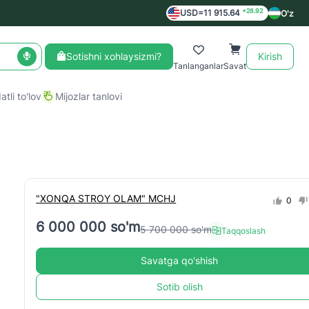
+28.92
USD=11 915.64
O'z
Sotishni xohlaysizmi?
Kirish
Tanlanganlar
Savat
tli to'lov
Mijozlar tanlovi
"XONQA STROY OLAM" MCHJ
0
6 000 000 so'm
5 700 000 so'm
Taqqoslash
Savatga qo'shish
Sotib olish