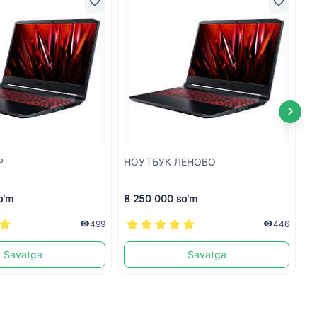
 HP
НОУТБУК ЛЕНОВО
N
o'm
8 250 000 so'm
7
499
446
Savatga
Savatga