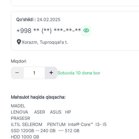
Qo'shildi :
24.02.2025
+998 ** (**) ***-**-**
Xorazm, Tuproqqalʼa t.
Miqdori
Sotuvda 10 dona bor
Mahsulot haqida qisqacha:
MADEL
LENOVA ASER ASUS HP
PRASESR
ILTIL SELEROM PENTUM Intel® Core™ I3- I5
SSD 120GB -- 240 GB --- 512 GB
HDD 1000 GB