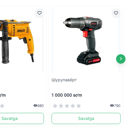
Шурупавёрт
К
o'm
1 000 000 so'm
4
680
790
Savatga
Savatga