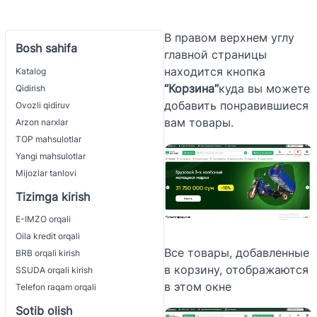
В правом верхнем углу
Bosh sahifa
главной страницы
находится кнопка
Katalog
“Корзина”
куда вы можете
Qidirish
добавить понравившиеся
Ovozli qidiruv
вам товары.
Arzon narxlar
TOP mahsulotlar
Yangi mahsulotlar
Mijozlar tanlovi
Tizimga kirish
E-IMZO orqali
Oila kredit orqali
Все товары, добавленные
BRB orqali kirish
в корзину, отображаются
SSUDA orqali kirish
в этом окне
Telefon raqam orqali
Sotib olish